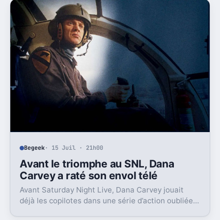
Begeek
· 15 Juil · 21h00
Avant le triomphe au SNL, Dana
Carvey a raté son envol télé
Avant Saturday Night Live, Dana Carvey jouait
déjà les copilotes dans une série d’action oubliée.
Son échec raconte aussi la télé des années 1980.