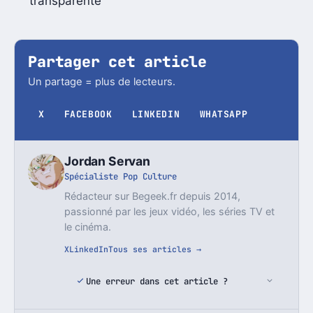
transparente
Partager cet article
Un partage = plus de lecteurs.
X
FACEBOOK
LINKEDIN
WHATSAPP
Jordan Servan
Spécialiste Pop Culture
Rédacteur sur Begeek.fr depuis 2014,
passionné par les jeux vidéo, les séries TV et
le cinéma.
X
LinkedIn
Tous ses articles →
Une erreur dans cet article ?