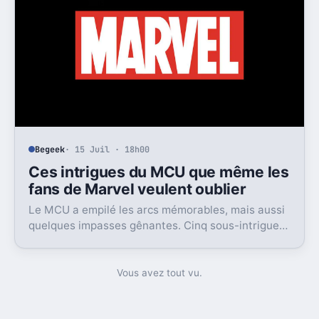
Begeek
· 15 Juil · 18h00
Ces intrigues du MCU que même les
fans de Marvel veulent oublier
Le MCU a empilé les arcs mémorables, mais aussi
quelques impasses gênantes. Cinq sous-intrigues
cristallisent encore ce sentiment de gâchis.
Vous avez tout vu.