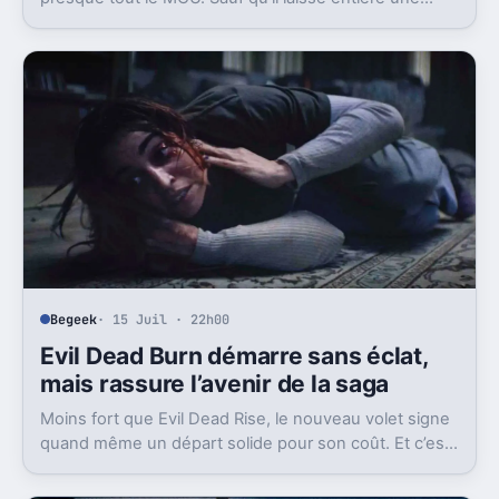
question gênante: où est passée l’équipe de Sam
Wilson ?
Begeek
· 15 Juil · 22h00
Evil Dead Burn démarre sans éclat,
mais rassure l’avenir de la saga
Moins fort que Evil Dead Rise, le nouveau volet signe
quand même un départ solide pour son coût. Et c’est
sans doute le vrai signal pour la franchise.