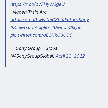
https://t.co/cV7HyW6geU
-Mugen Train Arc-
https://t.co/bwNZhiCXhI
#FutureSony
#Kimetsu
#Aniplex
#DemonSlayer
pic.twitter.com/qEGVkC0GD9
— Sony Group – Global
(@SonyGroupGlobal)
April 23, 2022