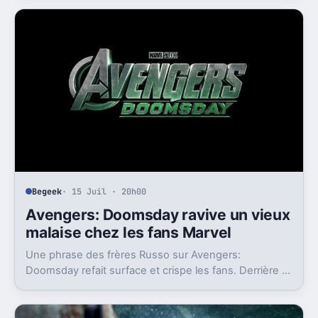
Begeek
· 15 Juil · 20h00
Avengers: Doomsday ravive un vieux
malaise chez les fans Marvel
Une phrase des frères Russo sur Avengers:
Doomsday refait surface et crispe les fans. Derrière la
polémique, c’est la stratégie de Marvel qui est visée.