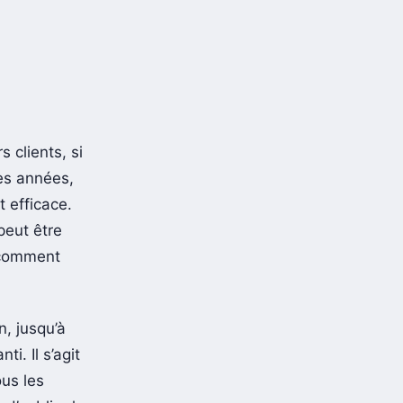
 clients, si
ues années,
 efficace.
 peut être
i comment
n, jusqu’à
nti. Il s’agit
ous les