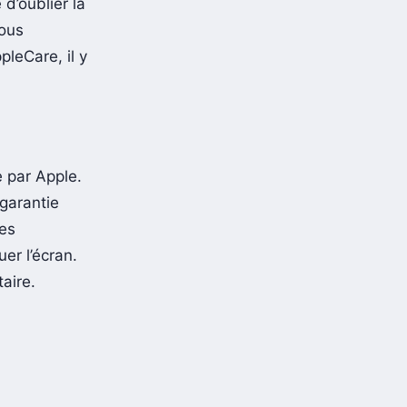
d’oublier la
sous
pleCare, il y
e par Apple.
 garantie
les
er l’écran.
aire.