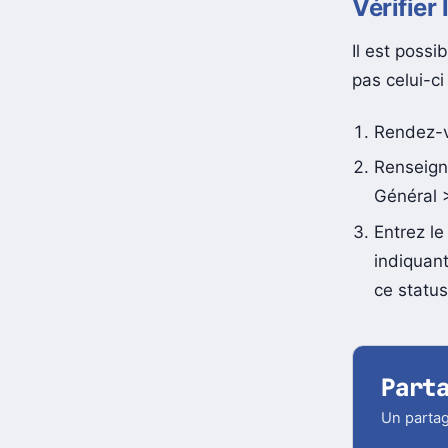
Vérifier 
Il est possi
pas celui-ci
Rendez-v
Renseign
Général 
Entrez le
indiquant
ce status
Part