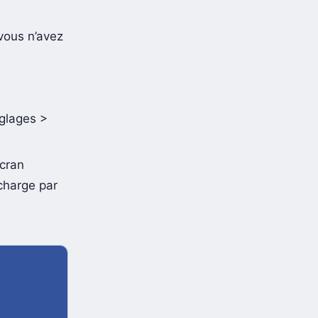
 vous n’avez
églages >
écran
 charge par