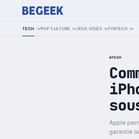
TECH
POP CULTURE
JEUX VIDÉO
FINTECH
TECH
Com
iPh
sou
Apple perm
garantie o