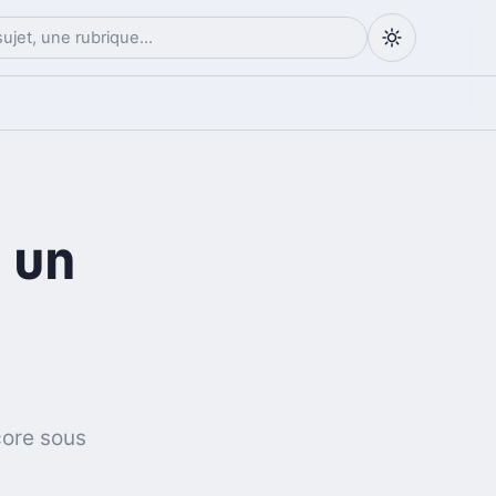
 un
core sous