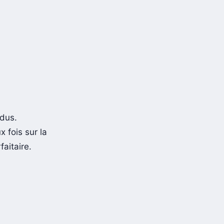
rdus.
 fois sur la
aitaire.