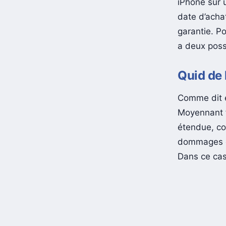
iPhone sur u
date d’achat
garantie. Po
a deux possi
Quid de 
Comme dit 
Moyennant f
étendue, co
dommages ca
Dans ce cas