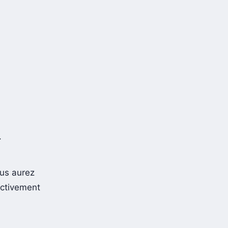
.
ous aurez
ectivement