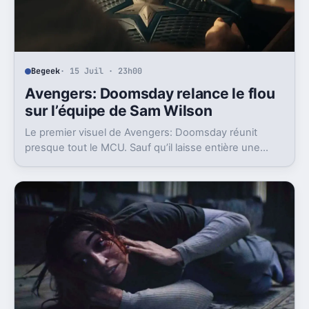
Begeek
· 15 Juil · 23h00
Avengers: Doomsday relance le flou
sur l’équipe de Sam Wilson
Le premier visuel de Avengers: Doomsday réunit
presque tout le MCU. Sauf qu’il laisse entière une
question gênante: où est passée l’équipe de Sam
Wilson ?