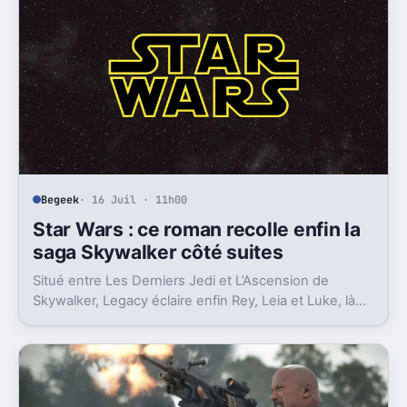
Begeek
· 16 Juil · 11h00
Star Wars : ce roman recolle enfin la
saga Skywalker côté suites
Situé entre Les Derniers Jedi et L’Ascension de
Skywalker, Legacy éclaire enfin Rey, Leia et Luke, là
où la postlogie laissait trop de vides.