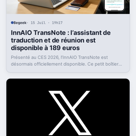
Begeek
· 15 Juil · 19h17
InnAIO TransNote : l’assistant de
traduction et de réunion est
disponible à 189 euros
Présenté au CES 2026, l’InnAIO TransNote est
désormais officiellement disponible. Ce petit boîtier
de 40 grammes combine traduction en temps réel,
enregistrement autonome, transcription et génération
de comptes rendus par intelligence artificielle.