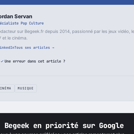
ordan Servan
écialiste Pop Culture
dacteur sur Begeek.fr depuis 2014, passionné par les jeux vidéo, l
 et le cinéma.
inkedIn
Tous ses articles →
Une erreur dans cet article ?
INÉMA
MUSIQUE
z Begeek en priorité sur Google