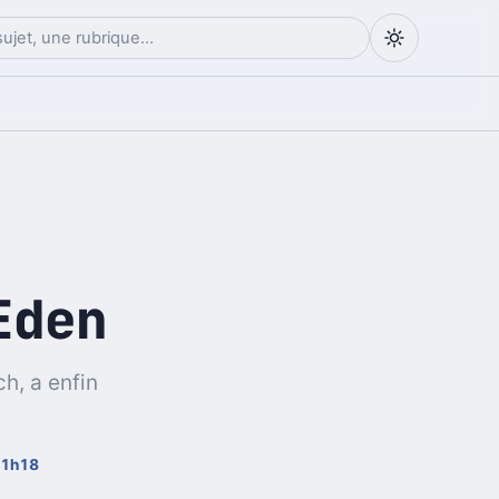
Eden
h, a enfin
11h18