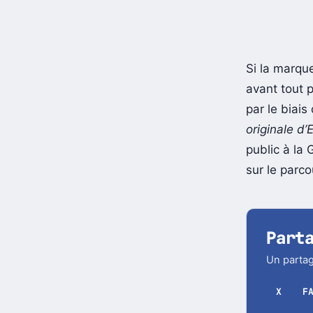
Si la marque
avant tout 
par le biais
originale d’
public à la 
sur le parc
Part
Un partag
X
F