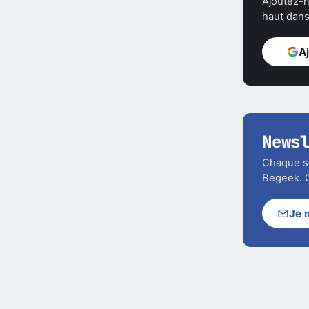
Ajoutez-n
haut dans 
A
News
Chaque soi
Begeek. C
Je 