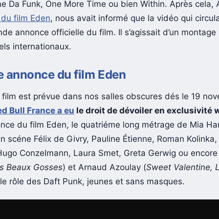
 Da Funk, One More Time ou bien Within. Après cela, A
 du film Eden
, nous avait informé que la vidéo qui circula
de annonce officielle du film. Il s’agissait d’un montage
els internationaux.
e annonce du film Eden
e film est prévue dans nos salles obscures dés le 19 no
d Bull France a eu
le droit de dévoiler en exclusivité
ce du film Eden, le quatriéme long métrage de Mia H
en scéne Félix de Givry, Pauline Étienne, Roman Kolinka,
Hugo Conzelmann, Laura Smet, Greta Gerwig ou encore
s Beaux Gosses
) et Arnaud Azoulay (
Sweet Valentine, 
 le rôle des Daft Punk, jeunes et sans masques.