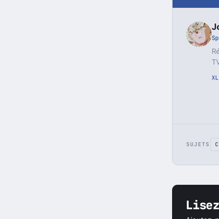
J
Sp
Ré
TV
X
L
SUJETS
C
Lise