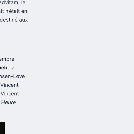
dvitam, le
it n’était en
 destiné aux
vembre
 web
, la
ansen-Løve
 Vincent
 Vincent
L’Heure