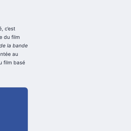
, c’est
e du film
 de la bande
entée au
u film basé