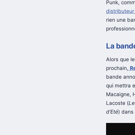
Punk, comme
distributeur
rien une ban
professionn
La band
Alors que l
prochain,
Re
bande annon
qui mettra 
Macaigne, 
Lacoste (
Le
d’Eté
) dans