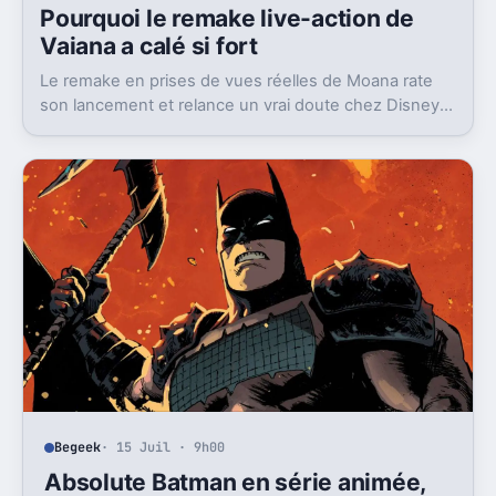
Pourquoi le remake live-action de
Vaiana a calé si fort
Le remake en prises de vues réelles de Moana rate
son lancement et relance un vrai doute chez Disney
sur une formule longtemps rentable.
Begeek
· 15 Juil · 9h00
Absolute Batman en série animée,