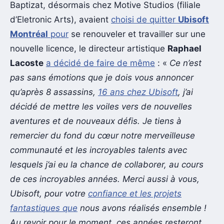
Baptizat, désormais chez Motive Studios (filiale
d’Eletronic Arts), avaient
choisi de quitter
Ubisoft
Montréal
pour
se renouveler et travailler sur une
nouvelle licence, le directeur artistique
Raphael
Lacoste
a décidé de faire de même
: «
Ce n’est
pas sans émotions que je dois vous annoncer
qu’après 8 assassins,
16 ans chez Ubisoft
, j’ai
décidé de mettre les voiles vers de nouvelles
aventures et de nouveaux défis. Je tiens à
remercier du fond du cœur notre merveilleuse
communauté et les incroyables talents avec
lesquels j’ai eu la chance de collaborer, au cours
de ces incroyables années. Merci aussi à vous,
Ubisoft, pour votre
confiance et les projets
fantastiques que
nous avons réalisés ensemble !
Au revoir pour le moment, ces années resteront