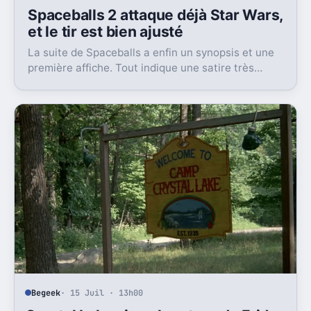
Spaceballs 2 attaque déjà Star Wars,
et le tir est bien ajusté
La suite de Spaceballs a enfin un synopsis et une
première affiche. Tout indique une satire très
frontale de Star Wars version Disney.
Begeek
· 15 Juil · 13h00