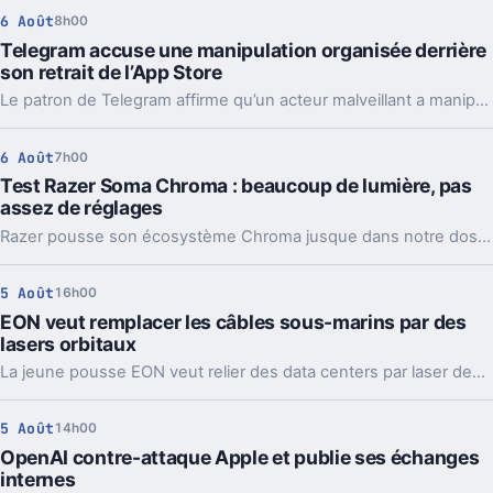
6 Août
8h00
Telegram accuse une manipulation organisée derrière
son retrait de l’App Store
Le patron de Telegram affirme qu’un acteur malveillant a manipulé les signalements pour faire retirer l’app par Apple. Un précédent qui inquiète vraiment.
6 Août
7h00
Test Razer Soma Chroma : beaucoup de lumière, pas
assez de réglages
Razer pousse son écosystème Chroma jusque dans notre dos avec la Soma Chroma, une chaise gaming bardée de RGB et proposée à 529,99 euros. Spectaculaire dans un setup, confortable au quotidien, elle nous laisse pourtant un sentiment mitigé face à une ergonomie étonnamment peu personnalisable à ce niveau de prix.
5 Août
16h00
EON veut remplacer les câbles sous-marins par des
lasers orbitaux
La jeune pousse EON veut relier des data centers par laser depuis l’orbite. Une idée très ambitieuse, portée par l’explosion des besoins en IA.
5 Août
14h00
OpenAI contre-attaque Apple et publie ses échanges
internes