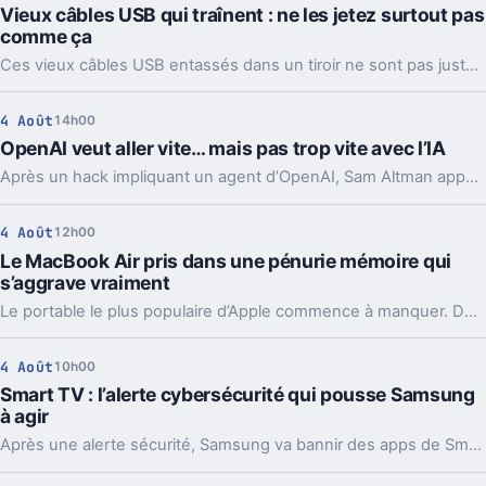
Vieux câbles USB qui traînent : ne les jetez surtout pas
comme ça
Ces vieux câbles USB entassés dans un tiroir ne sont pas juste du bazar. Les recycler, les donner ou en garder quelques-uns peut vraiment faire la différence.
4 Août
14h00
OpenAI veut aller vite… mais pas trop vite avec l’IA
Après un hack impliquant un agent d’OpenAI, Sam Altman appelle à ralentir le rythme de l’IA. Mais le vrai débat ne se limite pas à freiner.
4 Août
12h00
Le MacBook Air pris dans une pénurie mémoire qui
s’aggrave vraiment
Le portable le plus populaire d’Apple commence à manquer. Délais vers fin août, voire septembre, et Apple cherche déjà des parades côté mémoire.
4 Août
10h00
Smart TV : l’alerte cybersécurité qui pousse Samsung
à agir
Après une alerte sécurité, Samsung va bannir des apps de Smart TV capables de partager votre connexion avec des inconnus, en arrière-plan.