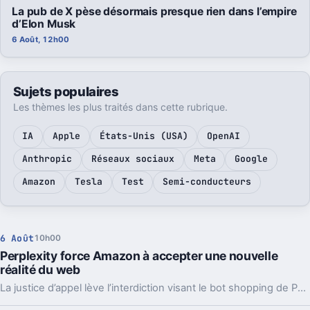
La pub de X pèse désormais presque rien dans l’empire
d’Elon Musk
6 Août, 12h00
Sujets populaires
Les thèmes les plus traités dans cette rubrique.
IA
Apple
États-Unis (USA)
OpenAI
Anthropic
Réseaux sociaux
Meta
Google
Amazon
Tesla
Test
Semi-conducteurs
6 Août
10h00
Perplexity force Amazon à accepter une nouvelle
réalité du web
La justice d’appel lève l’interdiction visant le bot shopping de Perplexity sur Amazon. Une victoire nette, mais loin d’être la fin du match.