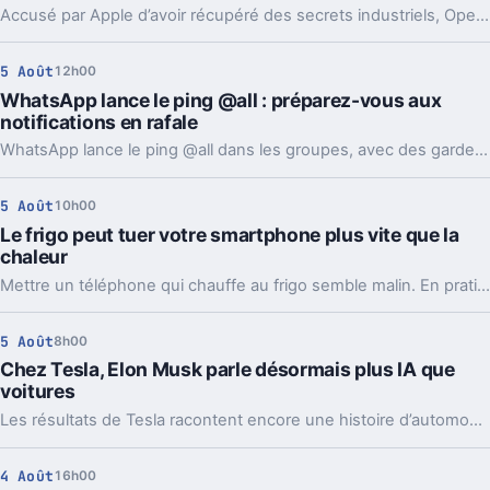
Accusé par Apple d’avoir récupéré des secrets industriels, OpenAI riposte avec des mails et des logs de chat. L’enjeu va bien au-delà du simple procès.
5 Août
12h00
WhatsApp lance le ping @all : préparez-vous aux
notifications en rafale
WhatsApp lance le ping @all dans les groupes, avec des garde-fous. Sondages et création de sous-groupes gagnent aussi en souplesse.
5 Août
10h00
Le frigo peut tuer votre smartphone plus vite que la
chaleur
Mettre un téléphone qui chauffe au frigo semble malin. En pratique, la condensation et le choc thermique peuvent l’abîmer bien plus vite.
5 Août
8h00
Chez Tesla, Elon Musk parle désormais plus IA que
voitures
Les résultats de Tesla racontent encore une histoire d’automobile. Les prises de parole d’Elon Musk, elles, regardent de plus en plus vers l’IA et les robots.
4 Août
16h00