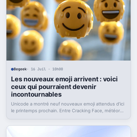
Begeek
· 16 Juil · 10h00
Les nouveaux emoji arrivent : voici
ceux qui pourraient devenir
incontournables
Unicode a montré neuf nouveaux emoji attendus d’ici
le printemps prochain. Entre Cracking Face, météore
et papillon monarque, il y a du très bon.