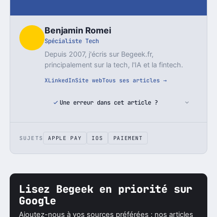
Benjamin Romei
Spécialiste Tech
Depuis 2007, j'écris sur Begeek.fr,
principalement sur la tech, l'IA et la fintech.
X
LinkedIn
Site web
Tous ses articles →
Une erreur dans cet article ?
SUJETS
APPLE PAY
IOS
PAIEMENT
Lisez Begeek en priorité sur
Google
Ajoutez-nous à vos sources préférées : nos articles