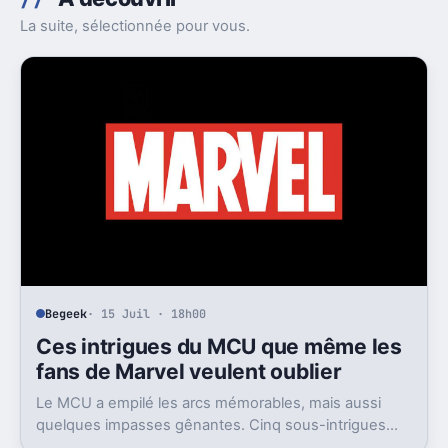
La suite, sélectionnée pour vous.
Begeek
· 15 Juil · 18h00
Ces intrigues du MCU que même les
fans de Marvel veulent oublier
Le MCU a empilé les arcs mémorables, mais aussi
quelques impasses gênantes. Cinq sous-intrigues
cristallisent encore ce sentiment de gâchis.