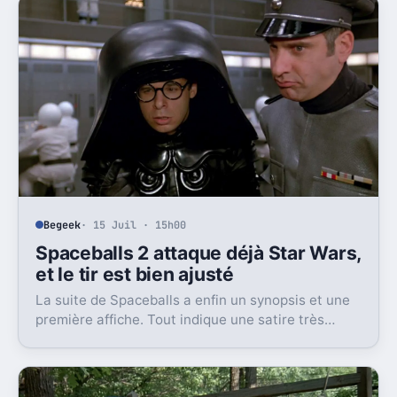
Begeek
· 15 Juil · 15h00
Spaceballs 2 attaque déjà Star Wars,
et le tir est bien ajusté
La suite de Spaceballs a enfin un synopsis et une
première affiche. Tout indique une satire très
frontale de Star Wars version Disney.