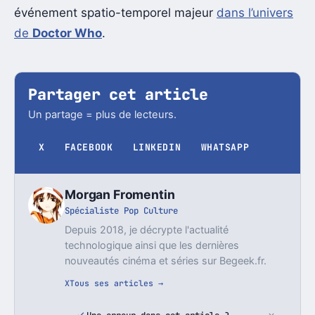
événement spatio-temporel majeur
dans l’univers
de
Doctor Who
.
Partager cet article
Un partage = plus de lecteurs.
X
FACEBOOK
LINKEDIN
WHATSAPP
Morgan Fromentin
Spécialiste Pop Culture
Depuis 2018, je décrypte l'actualité
technologique ainsi que les dernières
nouveautés cinéma et séries sur Begeek.fr.
X
Tous ses articles →