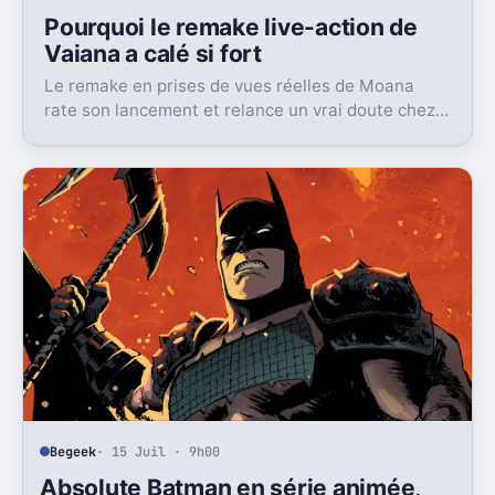
Pourquoi le remake live-action de
Vaiana a calé si fort
Le remake en prises de vues réelles de Moana
rate son lancement et relance un vrai doute chez
Disney sur une formule longtemps rentable.
Begeek
· 15 Juil · 9h00
Absolute Batman en série animée,