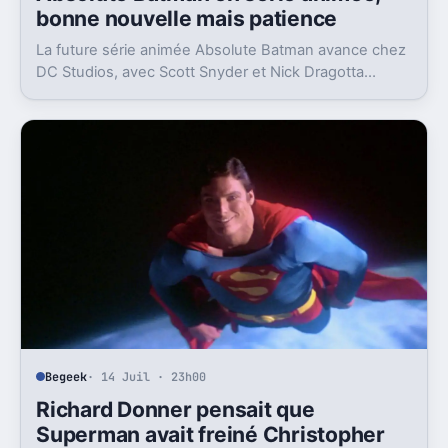
bonne nouvelle mais patience
La future série animée Absolute Batman avance chez
DC Studios, avec Scott Snyder et Nick Dragotta
impliqués. Mais la sortie n’est clairement pas pour
demain.
Begeek
· 14 Juil · 23h00
Richard Donner pensait que
Superman avait freiné Christopher