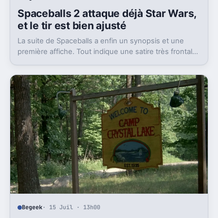
Spaceballs 2 attaque déjà Star Wars,
et le tir est bien ajusté
La suite de Spaceballs a enfin un synopsis et une
première affiche. Tout indique une satire très frontale
de Star Wars version Disney.
Begeek
· 15 Juil · 13h00