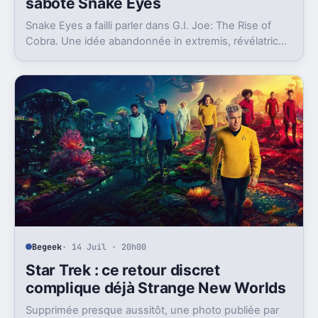
saboté Snake Eyes
Snake Eyes a failli parler dans G.I. Joe: The Rise of
Cobra. Une idée abandonnée in extremis, révélatrice
des ratés chroniques de la saga au cinéma.
Begeek
· 14 Juil · 20h00
Star Trek : ce retour discret
complique déjà Strange New Worlds
Supprimée presque aussitôt, une photo publiée par