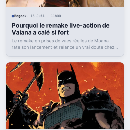
Begeek
· 15 Juil · 11h00
Pourquoi le remake live-action de
Vaiana a calé si fort
Le remake en prises de vues réelles de Moana
rate son lancement et relance un vrai doute chez
Disney sur une formule longtemps rentable.