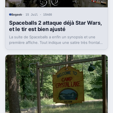
Begeek
· 15 Juil · 15h00
Spaceballs 2 attaque déjà Star Wars,
et le tir est bien ajusté
La suite de Spaceballs a enfin un synopsis et une
première affiche. Tout indique une satire très frontale
de Star Wars version Disney.