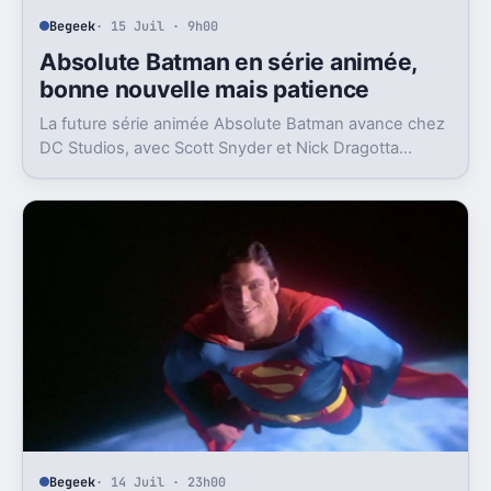
Begeek
· 15 Juil · 9h00
Absolute Batman en série animée,
bonne nouvelle mais patience
La future série animée Absolute Batman avance chez
DC Studios, avec Scott Snyder et Nick Dragotta
impliqués. Mais la sortie n’est clairement pas pour
demain.
Begeek
· 14 Juil · 23h00