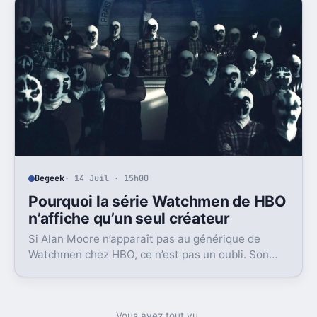
Begeek
· 14 Juil · 15h00
Pourquoi la série Watchmen de HBO
n’affiche qu’un seul créateur
Si Alan Moore n’apparaît pas au générique de
Watchmen chez HBO, ce n’est pas un oubli. Son
rejet des adaptations explique pourquoi seul Dave
Gibbons est crédité.
Vous avez tout vu.