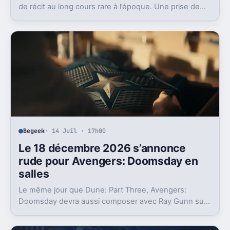
de récit au long cours rare à l’époque. Une prise de
risque qui a fini par redessiner la télévision.
Begeek
· 14 Juil · 17h00
Le 18 décembre 2026 s’annonce
rude pour Avengers: Doomsday en
salles
Le même jour que Dune: Part Three, Avengers:
Doomsday devra aussi composer avec Ray Gunn sur
Netflix. Un embouteillage rare, et pas anodin.