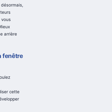
t désormais,
ateurs
, vous
 Mieux
e arrière
 fenêtre
voulez
iser cette
développer