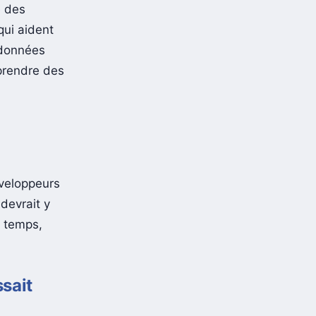
et
é des
qui aident
 données
 prendre des
veloppeurs
 devrait y
e temps,
ssait