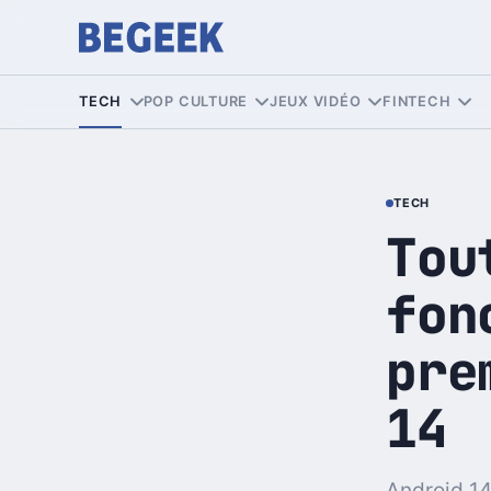
TECH
POP CULTURE
JEUX VIDÉO
FINTECH
TECH
Tou
fon
pre
14
Android 14