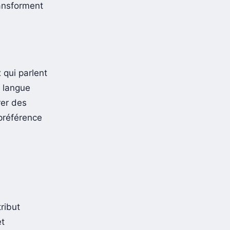
, qui
ansforment
 qui parlent
e langue
rer des
 préférence
ribut