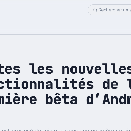
tes les nouvelle
ctionnalités de 
mière bêta d’And
 est proposé depuis peu dans une première versi