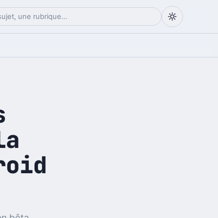
s
la
roid
on bêta