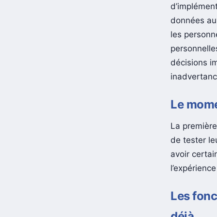
« accessibi
d’implémente
données aux 
les personn
personnelle
décisions i
inadvertanc
Le momen
La première
de tester le
avoir certa
l’expérience
Les fonc