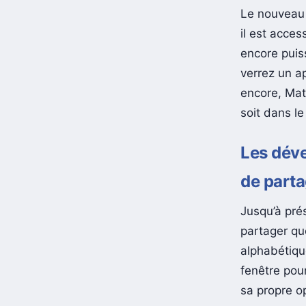
Le nouveau 
il est acces
encore puiss
verrez un ap
encore, Mate
soit dans l
Les déve
de part
Jusqu’à pré
partager qu
alphabétiqu
fenêtre pou
sa propre o