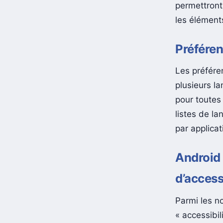
d’Android 1
permettront
les éléments
Préféren
Les préfére
plusieurs l
pour toutes
listes de la
par applicat
Android 1
d’accessi
Parmi les no