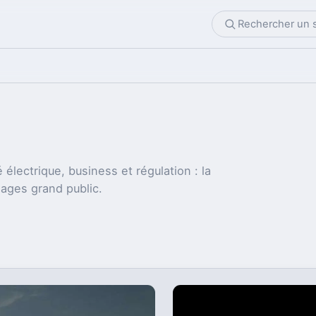
 électrique, business et régulation : la
sages grand public.