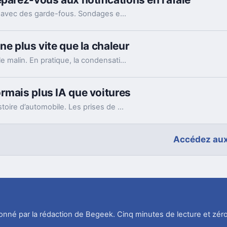
WhatsApp lance le ping @all dans les groupes, avec des garde-fous. Sondages et création de sous-groupes gagnent aussi en souplesse.
ne plus vite que la chaleur
Mettre un téléphone qui chauffe au frigo semble malin. En pratique, la condensation et le choc thermique peuvent l’abîmer bien plus vite.
rmais plus IA que voitures
Les résultats de Tesla racontent encore une histoire d’automobile. Les prises de parole d’Elon Musk, elles, regardent de plus en plus vers l’IA et les robots.
Accédez aux
tionné par la rédaction de Begeek. Cinq minutes de lecture et zéro