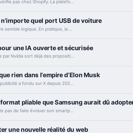
Le marchandage annoncé autour de l’IA ne se vérifie pas chez Shopify. La plateforme dit voir tripler le trafic et les commandes venus des assistants.
 n’importe quel port USB de voiture
Brancher son laptop sur le port USB de la voiture semble logique. En pratique, la puissance manque souvent, sauf rares exceptions bien identifiées.
 pour une IA ouverte et sécurisée
Une semaine après sa création, l’alliance menée par Nvidia sort déjà des propositions concrètes pour sécuriser l’IA ouverte. Et ce timing compte.
ue rien dans l’empire d’Elon Musk
Les nouveaux chiffres montrent à quel point la publicité a fondu sur X depuis 2022. Et même en légère hausse sur un trimestre, elle pèse peu dans l’ensemble.
 format pliable que Samsung aurait dû adopter
Avec le Galaxy Z Fold8, Samsung ne se contente pas de faire évoluer son smartphone pliable : il change complètement sa philosophie avec un appareil plus court, plus large et étonnamment compact. Un choix qui fonctionne particulièrement bien au quotidien, même si les concessions faites sur la photo et l’autonomie sont difficiles à ignorer sur un smartphone vendu à partir de 1 999 euros.
er une nouvelle réalité du web