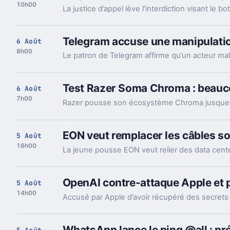
10h00
Telegram accuse une manipulation
6 Août
8h00
Test Razer Soma Chroma : beauco
6 Août
7h00
EON veut remplacer les câbles so
5 Août
16h00
OpenAI contre-attaque Apple et 
5 Août
14h00
WhatsApp lance le ping @all : pr