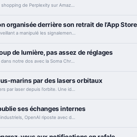
La justice d’appel lève l’interdiction visant le bot shopping de Perplexity sur Amazon. Une victoire nette, mais loin d’être la fin du match.
 organisée derrière son retrait de l’App Store
Le patron de Telegram affirme qu’un acteur malveillant a manipulé les signalements pour faire retirer l’app par Apple. Un précédent qui inquiète vraiment.
up de lumière, pas assez de réglages
Razer pousse son écosystème Chroma jusque dans notre dos avec la Soma Chroma, une chaise gaming bardée de RGB et proposée à 529,99 euros. Spectaculaire dans un setup, confortable au quotidien, elle nous laisse pourtant un sentiment mitigé face à une ergonomie étonnamment peu personnalisable à ce niveau de prix.
us-marins par des lasers orbitaux
La jeune pousse EON veut relier des data centers par laser depuis l’orbite. Une idée très ambitieuse, portée par l’explosion des besoins en IA.
publie ses échanges internes
Accusé par Apple d’avoir récupéré des secrets industriels, OpenAI riposte avec des mails et des logs de chat. L’enjeu va bien au-delà du simple procès.
éparez-vous aux notifications en rafale