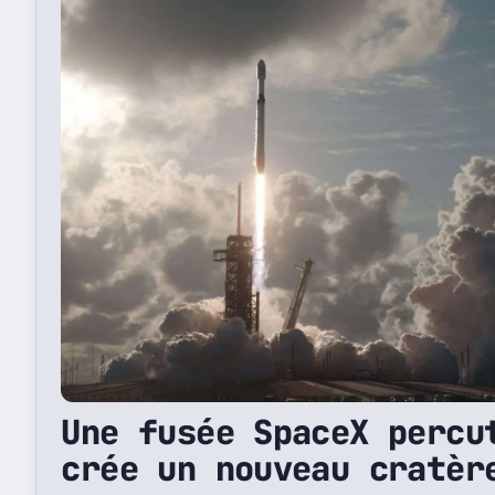
Une fusée SpaceX percu
crée un nouveau cratèr