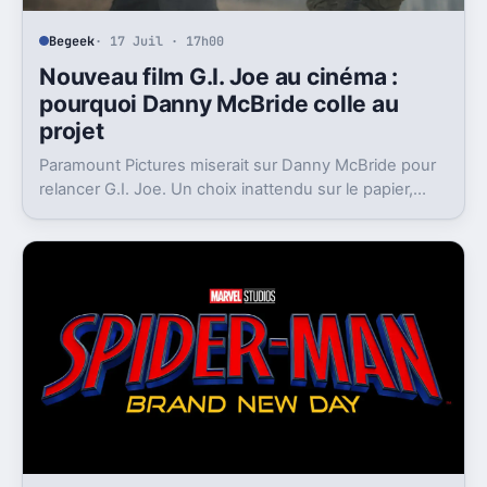
Begeek
· 17 Juil · 17h00
Nouveau film G.I. Joe au cinéma :
pourquoi Danny McBride colle au
projet
Paramount Pictures miserait sur Danny McBride pour
relancer G.I. Joe. Un choix inattendu sur le papier,
mais loin d’être absurde.