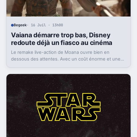
Begeek
· 16 Juil · 13h00
Vaiana démarre trop bas, Disney
redoute déjà un fiasco au cinéma
Le remake live-action de Moana ouvre bien en
dessous des attentes. Avec un coût énorme et une
concurrence féroce, Disney peut perdre très gros au
box-office.