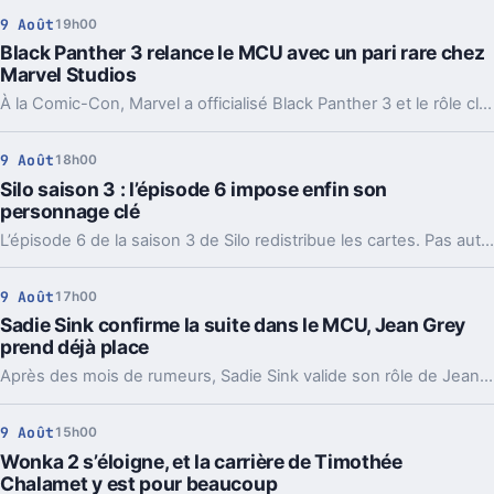
9 Août
19h00
Black Panther 3 relance le MCU avec un pari rare chez
Marvel Studios
À la Comic-Con, Marvel a officialisé Black Panther 3 et le rôle clé de David Jonsson. Un choix qui peut enfin changer l’héritage du Wakanda.
9 Août
18h00
Silo saison 3 : l’épisode 6 impose enfin son
personnage clé
L’épisode 6 de la saison 3 de Silo redistribue les cartes. Pas autour de Juliette, mais d’un personnage devenu central, et franchement inquiétant.
9 Août
17h00
Sadie Sink confirme la suite dans le MCU, Jean Grey
prend déjà place
Après des mois de rumeurs, Sadie Sink valide son rôle de Jean Grey et confirme que l’aventure continue dans le MCU. Un détail loin d’être anodin.
9 Août
15h00
Wonka 2 s’éloigne, et la carrière de Timothée
Chalamet y est pour beaucoup