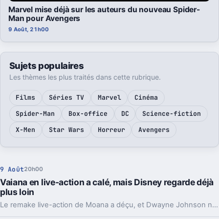
Marvel mise déjà sur les auteurs du nouveau Spider-
Man pour Avengers
9 Août, 21h00
Sujets populaires
Les thèmes les plus traités dans cette rubrique.
Films
Séries TV
Marvel
Cinéma
Spider-Man
Box-office
DC
Science-fiction
X-Men
Star Wars
Horreur
Avengers
9 Août
20h00
Vaiana en live-action a calé, mais Disney regarde déjà
plus loin
Le remake live-action de Moana a déçu, et Dwayne Johnson ne l’ignore pas. Mais pour Disney comme pour l’acteur, la franchise n’a visiblement pas dit son dernier mot.