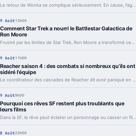
Le retour de Wonka se complique sérieusement. En cause, l’agenda et les hésitations de Timothée Chalamet, devenu trop demandé.
9 Août
13h00
Comment Star Trek a nourri le Battlestar Galactica de
Ron Moore
Frustré par les limites de Star Trek, Ron Moore a transformé ces blocages en moteur créatif pour Battlestar Galactica. Et ça change tout.
9 Août
11h00
Reacher saison 4 : des combats si nombreux qu’ils ont
sidéré l’équipe
Le coordinateur des cascades de Reacher dit avoir paniqué en lisant la saison 4. En cause, un volume de combats inédit dès les quatre premiers épisodes.
9 Août
9h00
Pourquoi ces rêves SF restent plus troublants que
leurs films
Dans la SF, le rêve peut éclairer un personnage ou casser un film. De Blade Runner à Inception, certains passages sont restés franchement bizarres.
8 Août
23h00