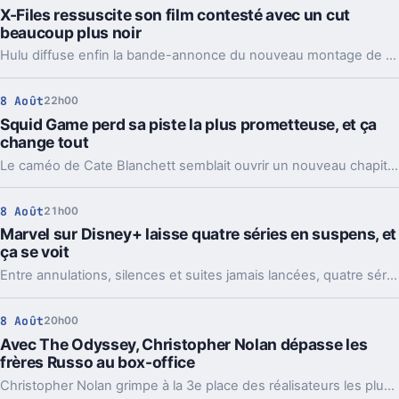
X-Files ressuscite son film contesté avec un cut
beaucoup plus noir
Hulu diffuse enfin la bande-annonce du nouveau montage de The X-Files: I Want to Believe. Chris Carter promet une version plus dure, pensée dès l’origine.
8 Août
22h00
Squid Game perd sa piste la plus prometteuse, et ça
change tout
Le caméo de Cate Blanchett semblait ouvrir un nouveau chapitre pour Squid Game. Un rapport affirme pourtant que la version la plus attendue ne verra pas le jour.
8 Août
21h00
Marvel sur Disney+ laisse quatre séries en suspens, et
ça se voit
Entre annulations, silences et suites jamais lancées, quatre séries Marvel sur Disney+ laissent des personnages et des intrigues en plan.
8 Août
20h00
Avec The Odyssey, Christopher Nolan dépasse les
frères Russo au box-office
Christopher Nolan grimpe à la 3e place des réalisateurs les plus rentables. Une percée portée par The Odyssey, mais peut-être provisoire.