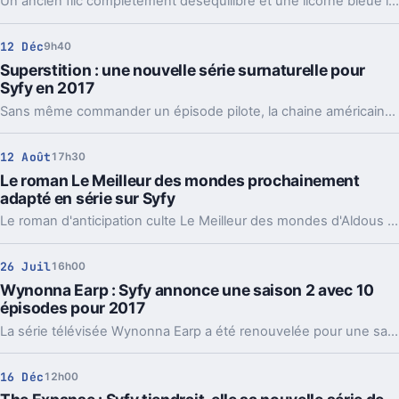
Un ancien flic complètement déséquilibré et une licorne bleue imaginaire : bienvenue dans Happy!, la nouvelle série perchée de Syfy.
12 Déc
9h40
Superstition : une nouvelle série surnaturelle pour
Syfy en 2017
Sans même commander un épisode pilote, la chaine américaine Syfy annonce le lancement d'une première saison pour la série télévisée Superstition dès l'année prochaine.
12 Août
17h30
Le roman Le Meilleur des mondes prochainement
adapté en série sur Syfy
Le roman d'anticipation culte Le Meilleur des mondes d'Aldous Huxley sera bien adapté en série télévisée par Syfy.
26 Juil
16h00
Wynonna Earp : Syfy annonce une saison 2 avec 10
épisodes pour 2017
La série télévisée Wynonna Earp a été renouvelée pour une saison 2 par le chaine américaine Syfy.
16 Déc
12h00