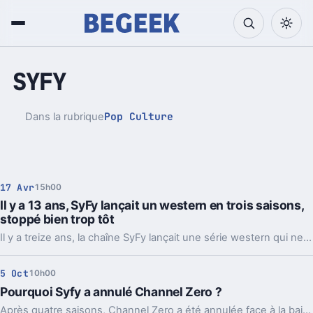
SYFY
Pop Culture
Dans la rubrique
17 Avr
15h00
Il y a 13 ans, SyFy lançait un western en trois saisons,
stoppé bien trop tôt
Il y a treize ans, la chaîne SyFy lançait une série western qui ne connaîtrait finalement que trois saisons. Malgré une base de fans passionnés, le programme a été arrêté prématurément, suscitant regrets et nostalgie parmi ses spectateurs.
5 Oct
10h00
Pourquoi Syfy a annulé Channel Zero ?
Après quatre saisons, Channel Zero a été annulée face à la baisse d’audience et aux enjeux financiers de NBCUniversal.