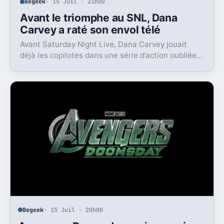
Begeek
· 15 Juil · 21h00
Avant le triomphe au SNL, Dana
Carvey a raté son envol télé
Avant Saturday Night Live, Dana Carvey jouait
déjà les copilotes dans une série d’action oubliée.
Son échec raconte aussi la télé des années 1980.
Begeek
· 15 Juil · 20h00