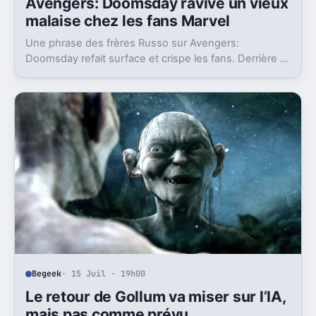
Avengers: Doomsday ravive un vieux
malaise chez les fans Marvel
Une phrase des frères Russo sur Avengers:
Doomsday refait surface et crispe les fans. Derrière la
polémique, c’est la stratégie de Marvel qui est visée.
Begeek
· 15 Juil · 19h00
Le retour de Gollum va miser sur l’IA,
mais pas comme prévu