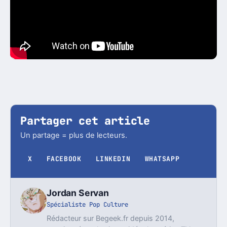
Partager cet article
Un partage = plus de lecteurs.
X
FACEBOOK
LINKEDIN
WHATSAPP
Jordan Servan
Spécialiste Pop Culture
Rédacteur sur Begeek.fr depuis 2014,