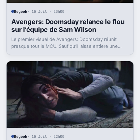
Begeek
· 15 Juil · 23h00
Avengers: Doomsday relance le flou
sur l’équipe de Sam Wilson
Le premier visuel de Avengers: Doomsday réunit
presque tout le MCU. Sauf qu’il laisse entière une
question gênante: où est passée l’équipe de Sam
Wilson ?
Begeek
· 15 Juil · 22h00