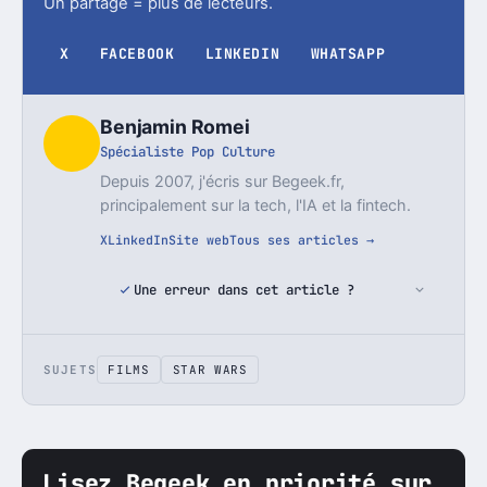
Un partage = plus de lecteurs.
X
FACEBOOK
LINKEDIN
WHATSAPP
Benjamin Romei
Spécialiste Pop Culture
Depuis 2007, j'écris sur Begeek.fr,
principalement sur la tech, l'IA et la fintech.
X
LinkedIn
Site web
Tous ses articles →
Une erreur dans cet article ?
SUJETS
FILMS
STAR WARS
Lisez Begeek en priorité sur