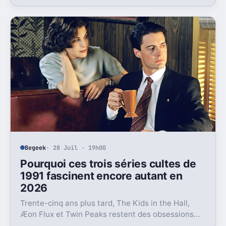
précise, et elle ne va pas rassurer les fans de Wanda.
Begeek
· 28 Juil · 19h00
Pourquoi ces trois séries cultes de
1991 fascinent encore autant en
2026
Trente-cinq ans plus tard, The Kids in the Hall,
Æon Flux et Twin Peaks restent des obsessions
90’s. Trois séries qui ont raté le centre, pas la