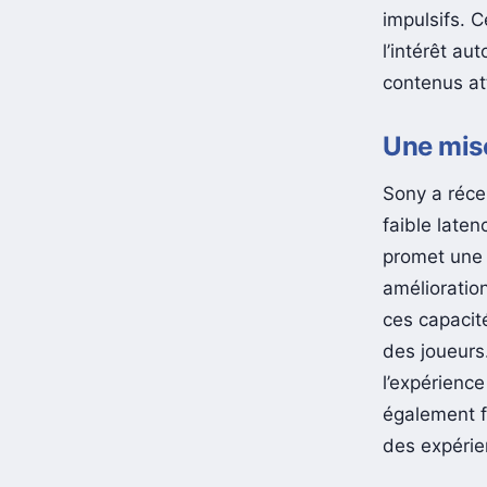
impulsifs. C
l’intérêt a
contenus att
Une mise
Sony a réce
faible late
promet une 
amélioration
ces capacité
des joueurs
l’expérience
également f
des expérien