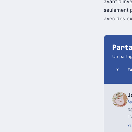
freiné l’ado
avant d’inve
seulement p
avec des ex
Part
Un partag
X
F
J
Sp
Ré
TV