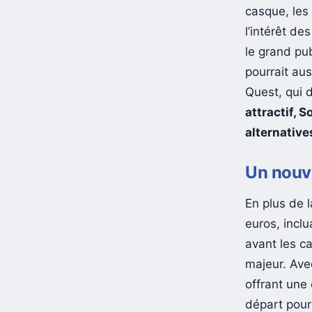
casque, les
l’intérêt de
le grand pu
pourrait au
Quest, qui 
attractif, 
alternative
Un nouve
En plus de 
euros, incl
avant les c
majeur. Ave
offrant une 
départ pour