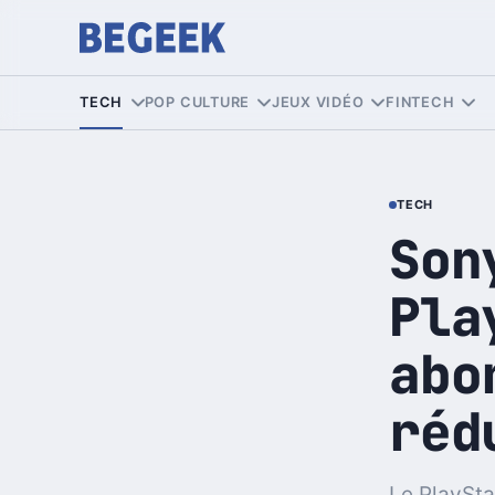
TECH
POP CULTURE
JEUX VIDÉO
FINTECH
TECH
Son
Pla
abo
réd
Le PlaySta