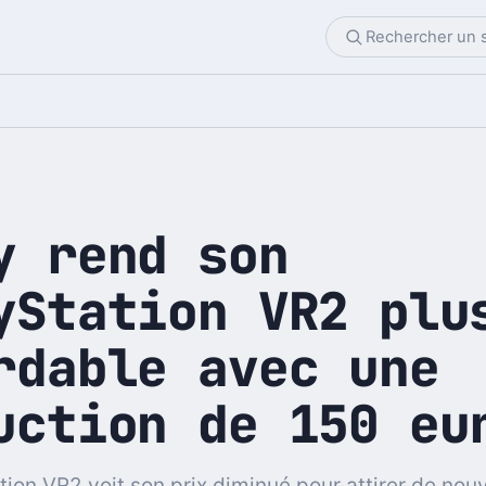
y rend son
yStation VR2 plu
rdable avec une
uction de 150 eu
tion VR2 voit son prix diminué pour attirer de no