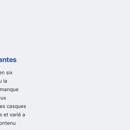
antes
en six
 la
e manque
eux
 les casques
 et varié a