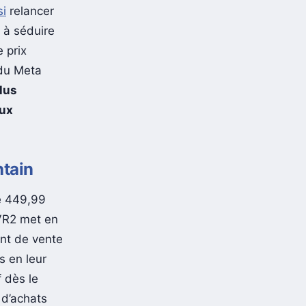
si
relancer
e à séduire
 prix
 du Meta
lus
aux
ntain
e 449,99
 VR2 met en
nt de vente
s en leur
f dès le
 d’achats