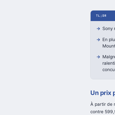
TL;DR
Sony r
En plu
Mount
Malgr
ralent
concu
Un prix 
À partir de
contre 599,