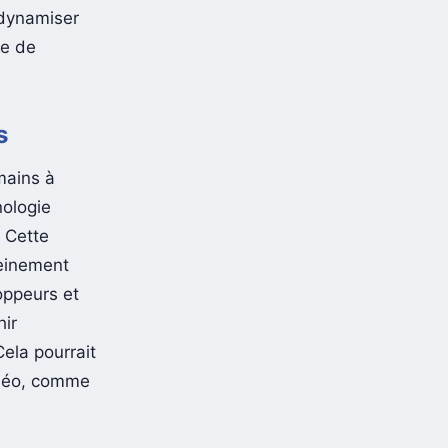
redynamiser
ue de
s
mains à
nologie
 Cette
leinement
oppeurs et
hir
Cela pourrait
idéo, comme