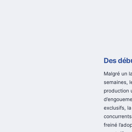
Des déb
Malgré un l
semaines, l
production 
d’engouemen
exclusifs, l
concurrents