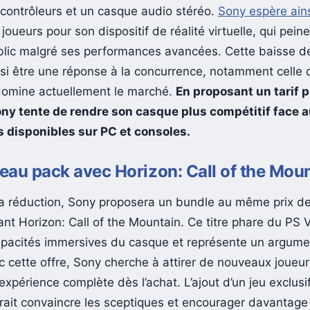
 contrôleurs et un casque audio stéréo.
Sony espère ain
s joueurs pour son dispositif de réalité virtuelle, qui pein
blic malgré ses performances avancées. Cette baisse de
ssi être une réponse à la concurrence, notamment celle
domine actuellement le marché.
En proposant un tarif p
Sony tente de rendre son casque plus compétitif face 
s disponibles sur PC et consoles.
au pack avec Horizon: Call of the Mou
la réduction, Sony proposera un bundle au même prix d
uant Horizon: Call of the Mountain. Ce titre phare du PS
apacités immersives du casque et représente un argume
c cette offre, Sony cherche à attirer de nouveaux joueur
expérience complète dès l’achat. L’ajout d’un jeu exclusi
rait convaincre les sceptiques et encourager davantage