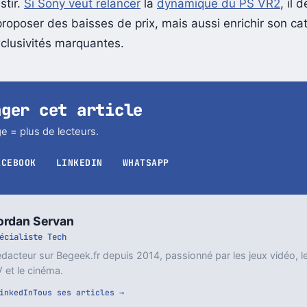
ption du casque par le grand public, qui attend plus de 
stir.
Si Sony veut relancer
la
dynamique du PS VR2
, il 
roposer des baisses de prix, mais aussi enrichir son ca
clusivités marquantes.
ager cet article
e = plus de lecteurs.
ACEBOOK
LINKEDIN
WHATSAPP
ordan Servan
écialiste Tech
dacteur sur Begeek.fr depuis 2014, passionné par les jeux vidéo, l
 et le cinéma.