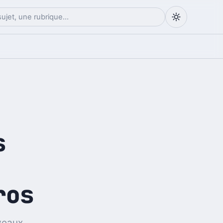
s
ros
uveaux