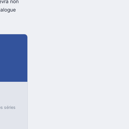
contenu
devra non
talogue
es séries