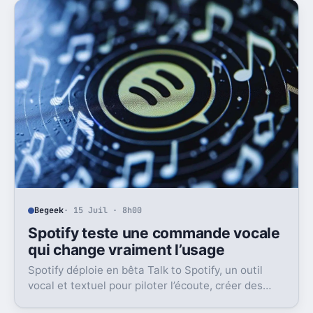
Begeek
· 15 Juil · 8h00
Spotify teste une commande vocale
qui change vraiment l’usage
Spotify déploie en bêta Talk to Spotify, un outil
vocal et textuel pour piloter l’écoute, créer des
playlists et fouiller son historique.