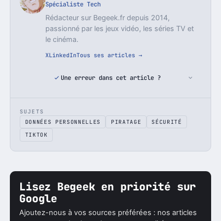
Spécialiste Tech
Rédacteur sur Begeek.fr depuis 2014,
passionné par les jeux vidéo, les séries TV et
le cinéma.
X
LinkedIn
Tous ses articles →
Une erreur dans cet article ?
SUJETS
DONNÉES PERSONNELLES
PIRATAGE
SÉCURITÉ
TIKTOK
Lisez Begeek en priorité sur
Google
Ajoutez-nous à vos sources préférées : nos articles