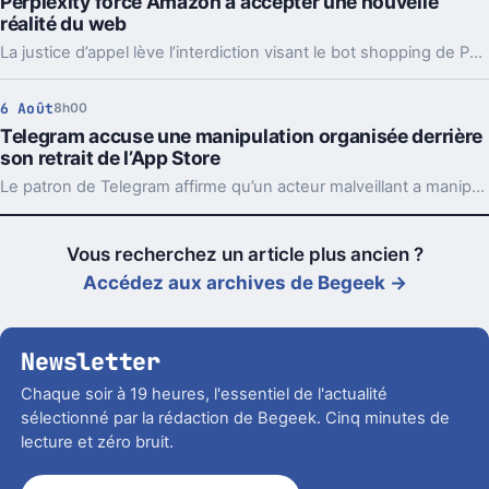
Perplexity force Amazon à accepter une nouvelle
réalité du web
La justice d’appel lève l’interdiction visant le bot shopping de Perplexity sur Amazon. Une victoire nette, mais loin d’être la fin du match.
6 Août
8h00
Telegram accuse une manipulation organisée derrière
son retrait de l’App Store
Le patron de Telegram affirme qu’un acteur malveillant a manipulé les signalements pour faire retirer l’app par Apple. Un précédent qui inquiète vraiment.
Vous recherchez un article plus ancien ?
Accédez aux archives de Begeek →
Newsletter
Chaque soir à 19 heures, l'essentiel de l'actualité
sélectionné par la rédaction de Begeek. Cinq minutes de
lecture et zéro bruit.