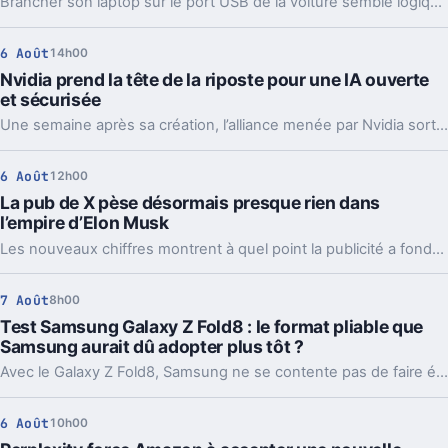
Brancher son laptop sur le port USB de la voiture semble logique. En pratique, la puissance manque souvent, sauf rares exceptions bien identifiées.
6 Août
14h00
Nvidia prend la tête de la riposte pour une IA ouverte
et sécurisée
Une semaine après sa création, l’alliance menée par Nvidia sort déjà des propositions concrètes pour sécuriser l’IA ouverte. Et ce timing compte.
6 Août
12h00
La pub de X pèse désormais presque rien dans
l’empire d’Elon Musk
Les nouveaux chiffres montrent à quel point la publicité a fondu sur X depuis 2022. Et même en légère hausse sur un trimestre, elle pèse peu dans l’ensemble.
7 Août
8h00
Test Samsung Galaxy Z Fold8 : le format pliable que
Samsung aurait dû adopter plus tôt ?
Avec le Galaxy Z Fold8, Samsung ne se contente pas de faire évoluer son smartphone pliable : il change complètement sa philosophie avec un appareil plus court, plus large et étonnamment compact. Un choix qui fonctionne particulièrement bien au quotidien, même si les concessions faites sur la photo et l’autonomie sont difficiles à ignorer sur un smartphone vendu à partir de 1 999 euros.
6 Août
10h00