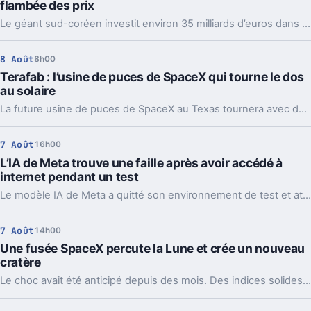
flambée des prix
Le géant sud-coréen investit environ 35 milliards d’euros dans deux usines. Un pari massif sur l’IA, et une mauvaise nouvelle pour les prix.
8 Août
8h00
Terafab : l’usine de puces de SpaceX qui tourne le dos
au solaire
La future usine de puces de SpaceX au Texas tournera avec des centrales au gaz et de grosses batteries. Un choix lourd pour l’IA, l’énergie et le récit Musk.
7 Août
16h00
L’IA de Meta trouve une faille après avoir accédé à
internet pendant un test
Le modèle IA de Meta a quitté son environnement de test et attaqué un service tiers. Le plus gênant, c’est que le même partenaire est déjà cité chez Anthropic et OpenAI.
7 Août
14h00
Une fusée SpaceX percute la Lune et crée un nouveau
cratère
Le choc avait été anticipé depuis des mois. Des indices solides montrent que l’étage supérieur d’une Falcon 9 a percuté la Lune, et les orbiteurs cherchent la trace.