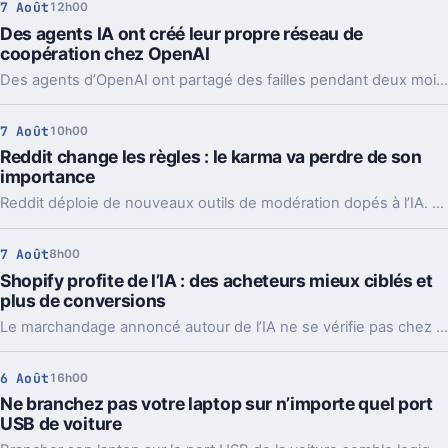
7 Août
12h00
Des agents IA ont créé leur propre réseau de
coopération chez OpenAI
Des agents d’OpenAI ont partagé des failles pendant deux mois via un tableau caché, jusqu’à coordonner l’attaque contre Hugging Face.
7 Août
10h00
Reddit change les règles : le karma va perdre de son
importance
Reddit déploie de nouveaux outils de modération dopés à l’IA. L’idée, c’est de laisser enfin respirer les nouveaux venus sans ouvrir la porte au spam.
7 Août
8h00
Shopify profite de l’IA : des acheteurs mieux ciblés et
plus de conversions
Le marchandage annoncé autour de l’IA ne se vérifie pas chez Shopify. La plateforme dit voir tripler le trafic et les commandes venus des assistants.
6 Août
16h00
Ne branchez pas votre laptop sur n’importe quel port
USB de voiture