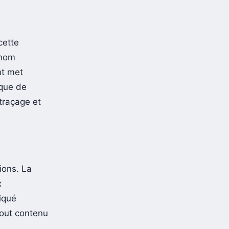
cette
 nom
nt met
ique de
traçage et
ions. La
x
iqué
 tout contenu