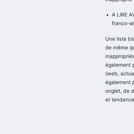
A LIRE A
franco-a
Une liste bl
de même qu’
inapproprié
également p
(web, actua
également p
onglet, de d
et tendance