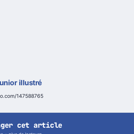
nior illustré
meo.com/147588765