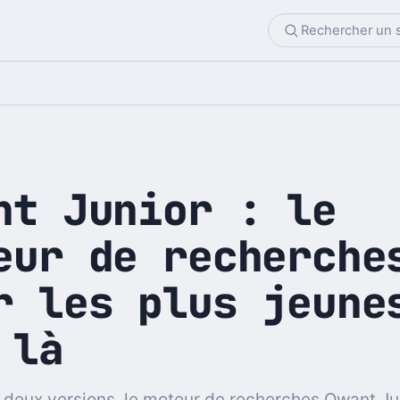
nt Junior : le
eur de recherche
r les plus jeune
 là
 deux versions, le moteur de recherches Qwant Ju