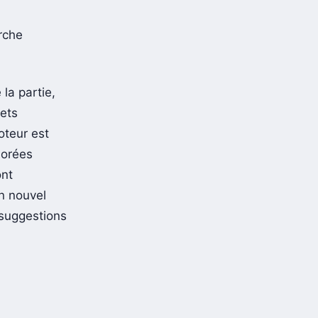
rche
la partie,
jets
oteur est
lorées
ont
un nouvel
 suggestions