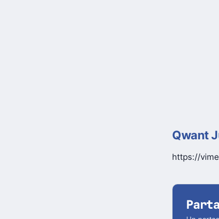
Qwant Ju
https://vi