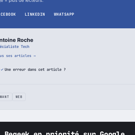
ager cet article
e = plus de lecteurs.
ACEBOOK
LINKEDIN
WHATSAPP
ntoine Roche
écialiste Tech
us ses articles →
Une erreur dans cet article ?
WANT
WEB