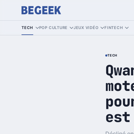
TECH
POP CULTURE
JEUX VIDÉO
FINTECH
TECH
Qwa
mot
pou
est
Décliné en