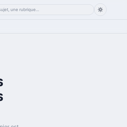
s
s
nior est