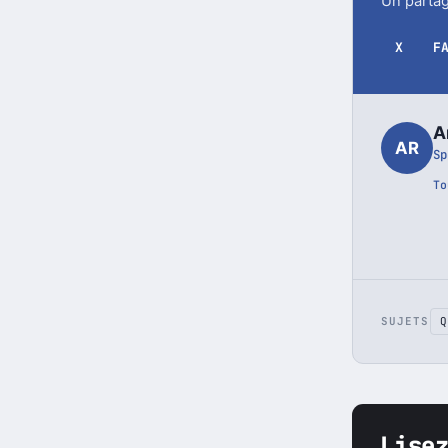
Part
Un partag
X
F
A
AR
Sp
To
SUJETS
Q