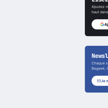
Lise
Ajoutez-n
haut dans 
A
News
Chaque soi
Begeek. C
Je 