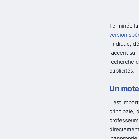
Terminée l
version spé
l’indique, 
l’accent sur
recherche de
publicités.
Un moteu
Il est impo
principale, 
professeurs
directement 
inapproprié