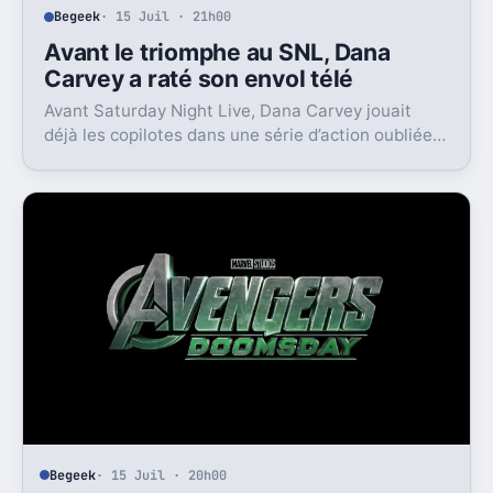
Begeek
· 15 Juil · 21h00
Avant le triomphe au SNL, Dana
Carvey a raté son envol télé
Avant Saturday Night Live, Dana Carvey jouait
déjà les copilotes dans une série d’action oubliée.
Son échec raconte aussi la télé des années 1980.
Begeek
· 15 Juil · 20h00