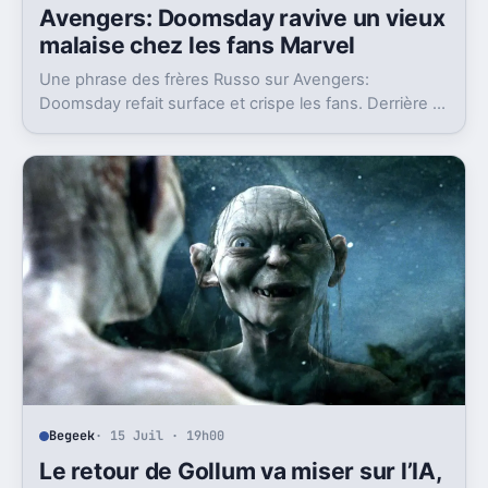
Avengers: Doomsday ravive un vieux
malaise chez les fans Marvel
Une phrase des frères Russo sur Avengers:
Doomsday refait surface et crispe les fans. Derrière la
polémique, c’est la stratégie de Marvel qui est visée.
Begeek
· 15 Juil · 19h00
Le retour de Gollum va miser sur l’IA,