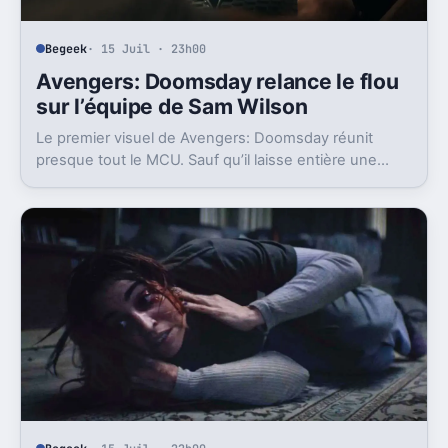
Begeek
· 15 Juil · 23h00
Avengers: Doomsday relance le flou
sur l’équipe de Sam Wilson
Le premier visuel de Avengers: Doomsday réunit
presque tout le MCU. Sauf qu’il laisse entière une
question gênante: où est passée l’équipe de Sam
Wilson ?