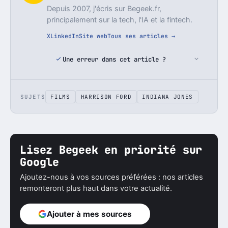
Depuis 2007, j'écris sur Begeek.fr,
principalement sur la tech, l'IA et la fintech.
X
LinkedIn
Site web
Tous ses articles →
Une erreur dans cet article ?
SUJETS
FILMS
HARRISON FORD
INDIANA JONES
Lisez Begeek en priorité sur
Google
Ajoutez-nous à vos sources préférées : nos articles
remonteront plus haut dans votre actualité.
Ajouter à mes sources