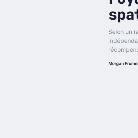
spa
Selon un r
indépendan
récompense
Morgan Frome