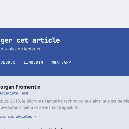
ager cet article
e = plus de lecteurs.
ACEBOOK
LINKEDIN
WHATSAPP
organ Fromentin
écialiste Tech
puis 2018, je décrypte l'actualité technologique ainsi que les derni
uveautés cinéma et séries sur Begeek.fr.
ous ses articles →