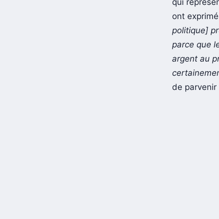
qui représe
ont exprimé
politique] 
parce que l
argent au p
certainemen
de parvenir