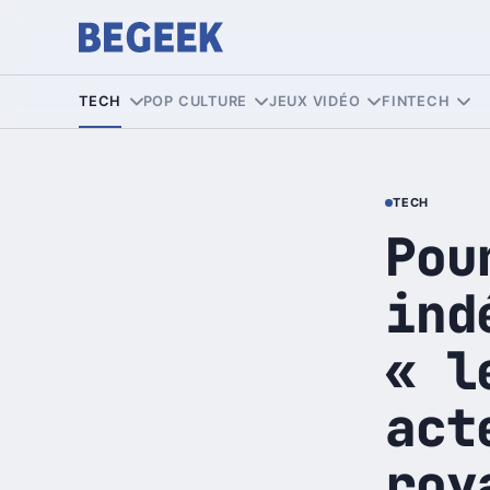
TECH
POP CULTURE
JEUX VIDÉO
FINTECH
TECH
Pou
ind
« l
act
roy