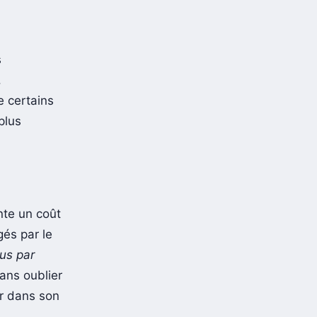
s
.
e certains
 plus
nte un coût
gés par le
lus par
ans oublier
ir dans son