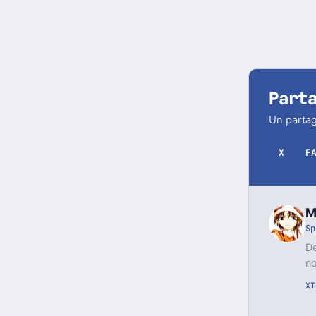
Part
Un partag
X
F
M
Sp
De
no
X
T