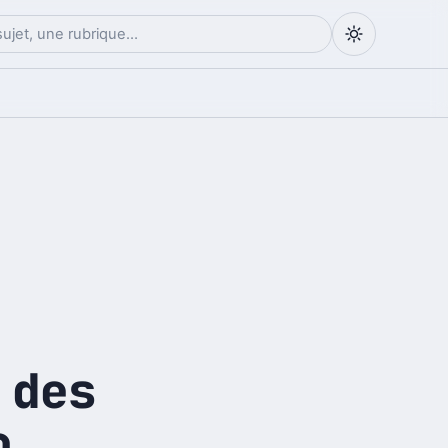
 des
o