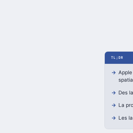
TL;DR
Apple
spatia
Des la
La pro
Les la