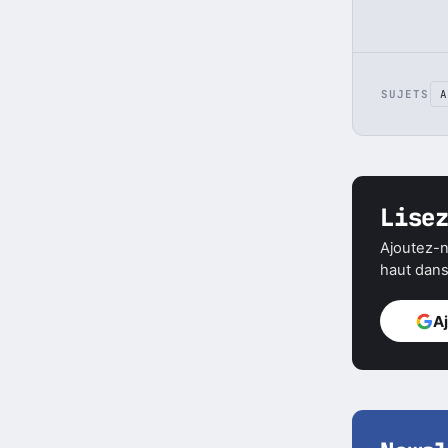
SUJETS
A
Lise
Ajoutez-n
haut dans 
A