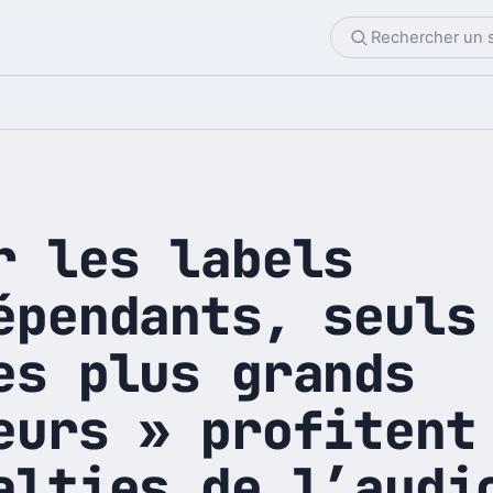
r les labels
épendants, seuls
es plus grands
eurs » profitent
alties de l’audi