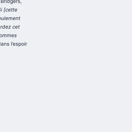
Bridgers,
Si [cette
seulement
rdez cet
 sommes
ans l’espoir