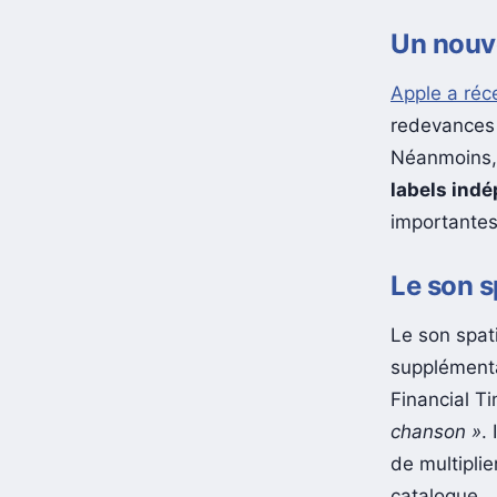
Un nouv
Apple a ré
redevances 
Néanmoins, 
labels ind
importantes
Le son s
Le son spat
supplémenta
Financial Ti
chanson »
.
de multiplie
catalogue.