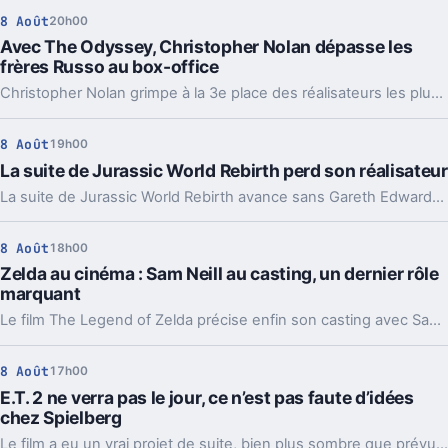
8 Août
20h00
Avec The Odyssey, Christopher Nolan dépasse les
frères Russo au box-office
Christopher Nolan grimpe à la 3e place des réalisateurs les plus rentables. Une percée portée par The Odyssey, mais peut-être provisoire.
8 Août
19h00
La suite de Jurassic World Rebirth perd son réalisateur
La suite de Jurassic World Rebirth avance sans Gareth Edwards. Un départ qui rappelle un vieux problème de la saga, même si le casting devrait rester.
8 Août
18h00
Zelda au cinéma : Sam Neill au casting, un dernier rôle
marquant
Le film The Legend of Zelda précise enfin son casting avec Sam Neill, Dichen Lachman et Yvonne Strahovski. Et ça change un peu la lecture du projet.
8 Août
17h00
E.T. 2 ne verra pas le jour, ce n’est pas faute d’idées
chez Spielberg
Le film a eu un vrai projet de suite, bien plus sombre que prévu. Mais Steven Spielberg comme les acteurs d’origine refusent toujours d’y toucher.