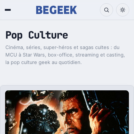
Pop Culture
Cinéma, séries, super-héros et sagas cultes : du
MCU à Star Wars, box-office, streaming et casting,
la pop culture geek au quotidien.