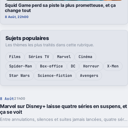
Squid Game perd sa piste la plus prometteuse, et ça
change tout
8 Août, 22h00
Sujets populaires
Les thèmes les plus traités dans cette rubrique.
Films
Séries TV
Marvel
Cinéma
Spider-Man
Box-office
DC
Horreur
X-Men
Star Wars
Science-fiction
Avengers
8 Août
21h00
Marvel sur Disney+ laisse quatre séries en suspens, et
ça se voit
Entre annulations, silences et suites jamais lancées, quatre séries Marvel sur Disney+ laissent des personnages et des intrigues en plan.