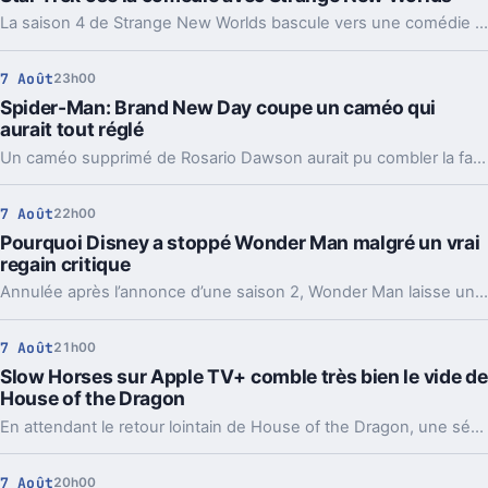
La saison 4 de Strange New Worlds bascule vers une comédie d’ivresse improbable. Un détour léger, mais pas si anodin pour Star Trek.
7 Août
23h00
Spider-Man: Brand New Day coupe un caméo qui
aurait tout réglé
Un caméo supprimé de Rosario Dawson aurait pu combler la faille la plus commentée de Spider-Man: Brand New Day. Et ça agace les fans.
7 Août
22h00
Pourquoi Disney a stoppé Wonder Man malgré un vrai
regain critique
Annulée après l’annonce d’une saison 2, Wonder Man laisse un drôle de vide. Deux pistes reviennent pour expliquer ce revirement chez Disney.
7 Août
21h00
Slow Horses sur Apple TV+ comble très bien le vide de
House of the Dragon
En attendant le retour lointain de House of the Dragon, une série d’espionnage d’Apple TV+ offre un relais inattendu, avec plusieurs visages bien connus de Westeros.
7 Août
20h00