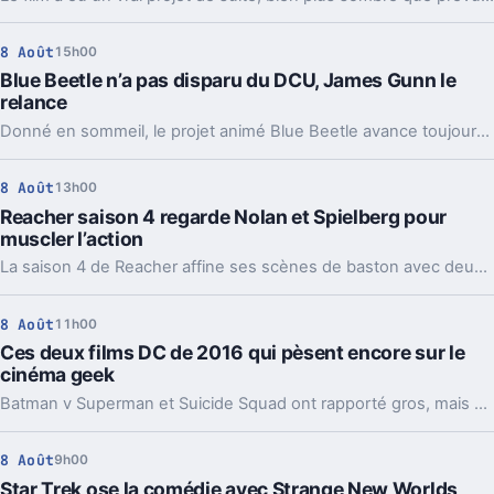
8 Août
15h00
Blue Beetle n’a pas disparu du DCU, James Gunn le
relance
Donné en sommeil, le projet animé Blue Beetle avance toujours. Une précision de James Gunn qui change aussi la lecture de son retour au cinéma.
8 Août
13h00
Reacher saison 4 regarde Nolan et Spielberg pour
muscler l’action
La saison 4 de Reacher affine ses scènes de baston avec deux modèles très différents, Batman et Indiana Jones. Et ça change pas mal de choses.
8 Août
11h00
Ces deux films DC de 2016 qui pèsent encore sur le
cinéma geek
Batman v Superman et Suicide Squad ont rapporté gros, mais cassé l’élan de DC. Dix ans après, leur ombre guide encore la relance du studio.
8 Août
9h00
Star Trek ose la comédie avec Strange New Worlds