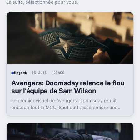
La suite, sélectionnée pour vous.
Begeek
· 15 Juil · 23h00
Avengers: Doomsday relance le flou
sur l’équipe de Sam Wilson
Le premier visuel de Avengers: Doomsday réunit
presque tout le MCU. Sauf qu’il laisse entière une
question gênante: où est passée l’équipe de Sam
Wilson ?