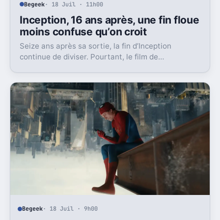
Begeek
· 18 Juil · 11h00
Inception, 16 ans après, une fin floue
moins confuse qu’on croit
Seize ans après sa sortie, la fin d’Inception
continue de diviser. Pourtant, le film de
Christopher Nolan laisse en réalité moins de doute
qu’on le dit.
Begeek
· 18 Juil · 9h00