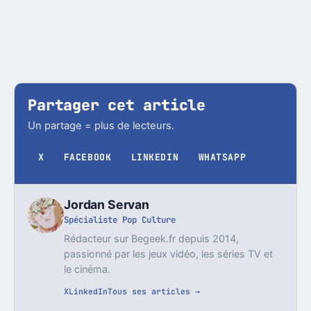
Partager cet article
Un partage = plus de lecteurs.
X
FACEBOOK
LINKEDIN
WHATSAPP
Jordan Servan
Spécialiste Pop Culture
Rédacteur sur Begeek.fr depuis 2014,
passionné par les jeux vidéo, les séries TV et
le cinéma.
X
LinkedIn
Tous ses articles →