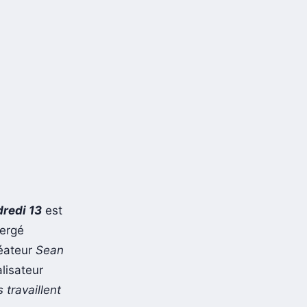
redi 13
est
mergé
réateur
Sean
lisateur
ls travaillent