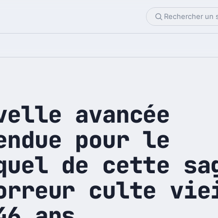
velle avancée
endue pour le
quel de cette sa
orreur culte vie
46 ans