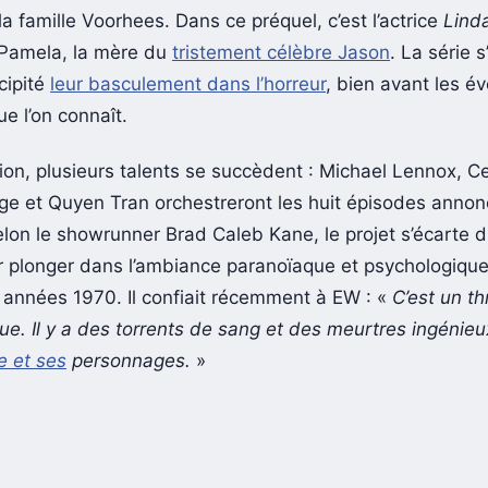
la famille Voorhees. Dans ce préquel, c’est l’actrice
Linda
 Pamela, la mère du
tristement célèbre Jason
. La série s
cipité
leur basculement dans l’horreur
, bien avant les 
e l’on connaît.
tion, plusieurs talents se succèdent : Michael Lennox, C
e et Quyen Tran orchestreront les huit épisodes annon
selon le showrunner Brad Caleb Kane, le projet s’écarte 
r plonger dans l’ambiance paranoïaque et psychologiqu
s années 1970. Il confiait récemment à EW : «
C’est un thr
ue. Il y a des torrents de sang et des meurtres ingénie
re et ses
personnages.
»