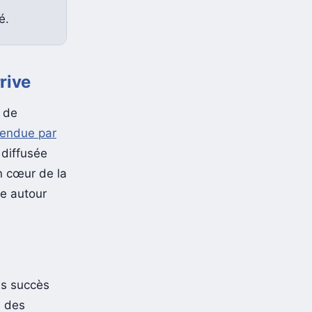
é.
rive
s de
tendue par
diffusée
in cœur de la
ge autour
es succès
e des