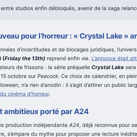
 entre studios enfin débloqués, avenir de la saga relanc
veau pour l’horreur : « Crystal Lake » ar
nnées d’incertitudes et de blocages juridiques, l’univer
 (
Friday the 13th)
reprend enfin vie.
L’annonce était at
teurs de frissons : la série préquelle
Crystal Lake
sera 
i 15 octobre sur
Peacock
. Ce choix de calendrier, en ple
loween, n’a rien d’anodin : il s’agit d’attirer un public lar
 du cinéma d’horreur
.
t ambitieux porté par A24
de production indépendante
A24
, déjà reconnue pour s
re, s’empare du mythe pour proposer une lecture inédit