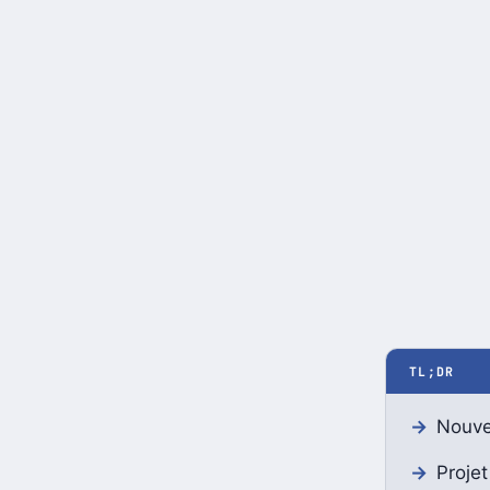
TL;DR
Nouve
Proje