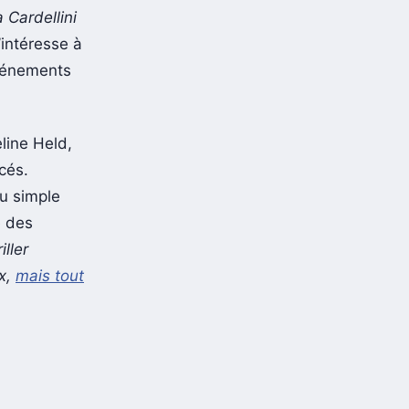
 Cardellini
’intéresse à
événements
eline Held,
cés.
du simple
e des
iller
ux,
mais tout