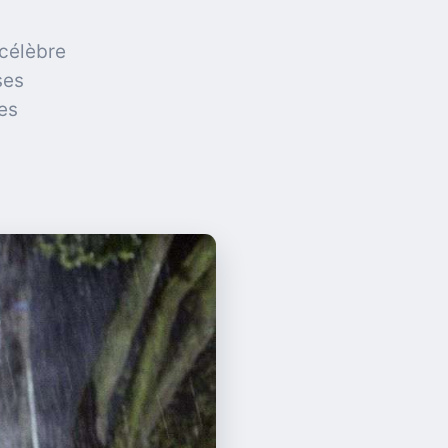
 célèbre
ses
es