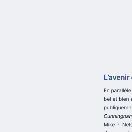
L’avenir
En parallèl
bel et bien 
publiquemen
Cunningha
Mike P. Nel