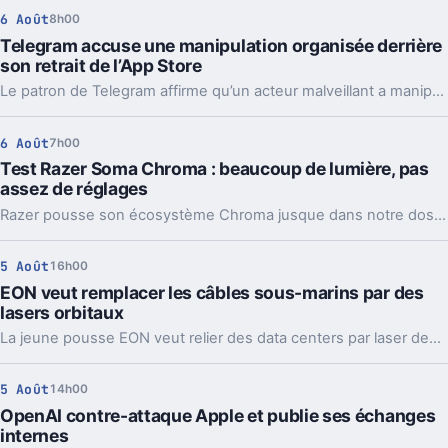
6 Août
8h00
Telegram accuse une manipulation organisée derrière
son retrait de l’App Store
Le patron de Telegram affirme qu’un acteur malveillant a manipulé les signalements pour faire retirer l’app par Apple. Un précédent qui inquiète vraiment.
6 Août
7h00
Test Razer Soma Chroma : beaucoup de lumière, pas
assez de réglages
Razer pousse son écosystème Chroma jusque dans notre dos avec la Soma Chroma, une chaise gaming bardée de RGB et proposée à 529,99 euros. Spectaculaire dans un setup, confortable au quotidien, elle nous laisse pourtant un sentiment mitigé face à une ergonomie étonnamment peu personnalisable à ce niveau de prix.
5 Août
16h00
EON veut remplacer les câbles sous-marins par des
lasers orbitaux
La jeune pousse EON veut relier des data centers par laser depuis l’orbite. Une idée très ambitieuse, portée par l’explosion des besoins en IA.
5 Août
14h00
OpenAI contre-attaque Apple et publie ses échanges
internes