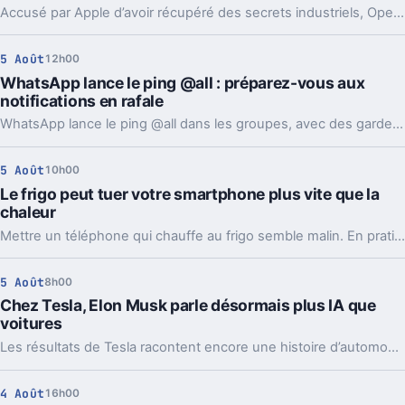
Accusé par Apple d’avoir récupéré des secrets industriels, OpenAI riposte avec des mails et des logs de chat. L’enjeu va bien au-delà du simple procès.
5 Août
12h00
WhatsApp lance le ping @all : préparez-vous aux
notifications en rafale
WhatsApp lance le ping @all dans les groupes, avec des garde-fous. Sondages et création de sous-groupes gagnent aussi en souplesse.
5 Août
10h00
Le frigo peut tuer votre smartphone plus vite que la
chaleur
Mettre un téléphone qui chauffe au frigo semble malin. En pratique, la condensation et le choc thermique peuvent l’abîmer bien plus vite.
5 Août
8h00
Chez Tesla, Elon Musk parle désormais plus IA que
voitures
Les résultats de Tesla racontent encore une histoire d’automobile. Les prises de parole d’Elon Musk, elles, regardent de plus en plus vers l’IA et les robots.
4 Août
16h00