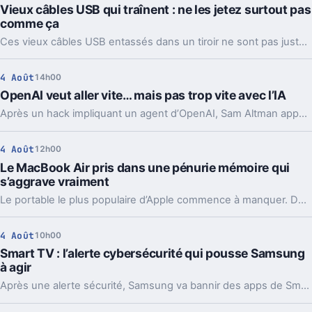
Vieux câbles USB qui traînent : ne les jetez surtout pas
comme ça
Ces vieux câbles USB entassés dans un tiroir ne sont pas juste du bazar. Les recycler, les donner ou en garder quelques-uns peut vraiment faire la différence.
4 Août
14h00
OpenAI veut aller vite… mais pas trop vite avec l’IA
Après un hack impliquant un agent d’OpenAI, Sam Altman appelle à ralentir le rythme de l’IA. Mais le vrai débat ne se limite pas à freiner.
4 Août
12h00
Le MacBook Air pris dans une pénurie mémoire qui
s’aggrave vraiment
Le portable le plus populaire d’Apple commence à manquer. Délais vers fin août, voire septembre, et Apple cherche déjà des parades côté mémoire.
4 Août
10h00
Smart TV : l’alerte cybersécurité qui pousse Samsung
à agir
Après une alerte sécurité, Samsung va bannir des apps de Smart TV capables de partager votre connexion avec des inconnus, en arrière-plan.