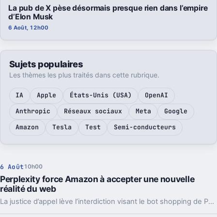
La pub de X pèse désormais presque rien dans l’empire
d’Elon Musk
6 Août, 12h00
Sujets populaires
Les thèmes les plus traités dans cette rubrique.
IA
Apple
États-Unis (USA)
OpenAI
Anthropic
Réseaux sociaux
Meta
Google
Amazon
Tesla
Test
Semi-conducteurs
6 Août
10h00
Perplexity force Amazon à accepter une nouvelle
réalité du web
La justice d’appel lève l’interdiction visant le bot shopping de Perplexity sur Amazon. Une victoire nette, mais loin d’être la fin du match.