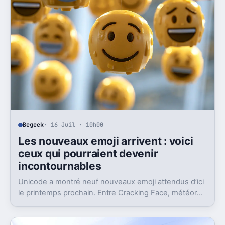
Begeek
· 16 Juil · 10h00
Les nouveaux emoji arrivent : voici
ceux qui pourraient devenir
incontournables
Unicode a montré neuf nouveaux emoji attendus d’ici
le printemps prochain. Entre Cracking Face, météore
et papillon monarque, il y a du très bon.