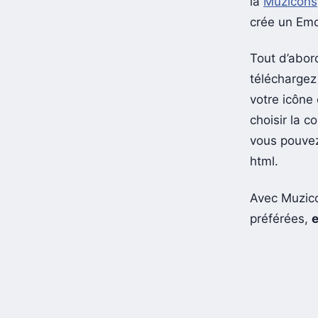
là
Muzicons
crée un Emo
Tout d’abor
téléchargez
votre icône
choisir la 
vous pouvez
html.
Avec Muzic
préférées,