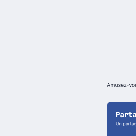
Amusez-vou
Part
Un partag