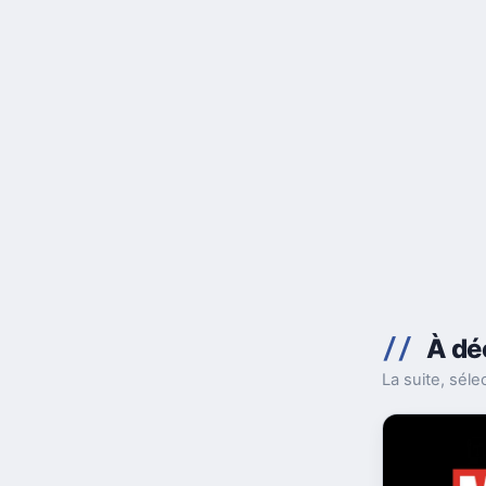
À dé
La suite, sél