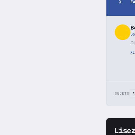
X
F
B
Sp
De
X
L
SUJETS
A
Lise