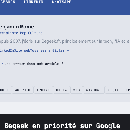
ACEBOOK
LINKEDIN
WHATSAPP
enjamin Romei
écialiste Pop Culture
puis 2007, j'écris sur Begeek.fr, principalement sur la tech, l'IA et la
inkedIn
Site web
Tous ses articles →
Une erreur dans cet article ?
DOBE
ANDROID
IPHONE
NOKIA
WEB
WINDOWS
X (TWITTE
z Begeek en priorité sur Google