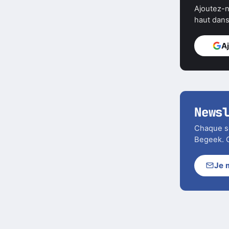
Ajoutez-n
haut dans 
A
News
Chaque soi
Begeek. C
Je 