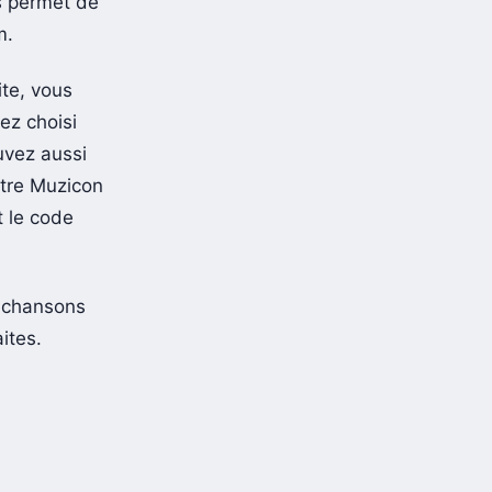
s permet de
m.
ite, vous
ez choisi
uvez aussi
otre Muzicon
t le code
 chansons
ites.