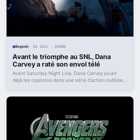
Begeek
· 15 Juil · 21h00
Avant le triomphe au SNL, Dana
Carvey a raté son envol télé
Avant Saturday Night Live, Dana Carvey jouait
déjà les copilotes dans une série d’action oubliée.
Son échec raconte aussi la télé des années 1980.