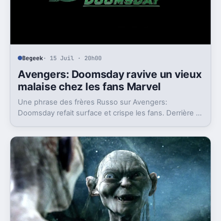
Begeek
· 15 Juil · 20h00
Avengers: Doomsday ravive un vieux
malaise chez les fans Marvel
Une phrase des frères Russo sur Avengers:
Doomsday refait surface et crispe les fans. Derrière la
polémique, c’est la stratégie de Marvel qui est visée.