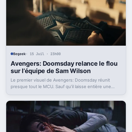
Begeek
· 15 Juil · 23h00
Avengers: Doomsday relance le flou
sur l’équipe de Sam Wilson
Le premier visuel de Avengers: Doomsday réunit
presque tout le MCU. Sauf qu’il laisse entière une
question gênante: où est passée l’équipe de Sam
Wilson ?