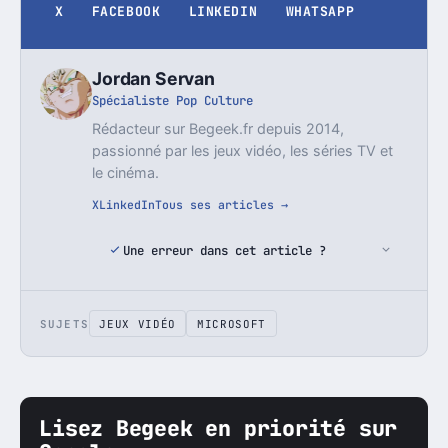
X
FACEBOOK
LINKEDIN
WHATSAPP
Jordan Servan
Spécialiste Pop Culture
Rédacteur sur Begeek.fr depuis 2014,
passionné par les jeux vidéo, les séries TV et
le cinéma.
X
LinkedIn
Tous ses articles →
Une erreur dans cet article ?
SUJETS
JEUX VIDÉO
MICROSOFT
Lisez Begeek en priorité sur