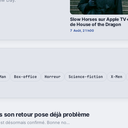
Slow Horses sur Apple TV+ 
de House of the Dragon
7 Août, 21h00
Man
Box-office
Horreur
Science-fiction
X-Men
 son retour pose déjà problème
Le retour d’Arnold Vosloo dans The Mummy 4 est désormais confirmé. Bonne nouvelle pour les fans, sauf qu’un détail central reste entier : comment Imhotep revient-il ?