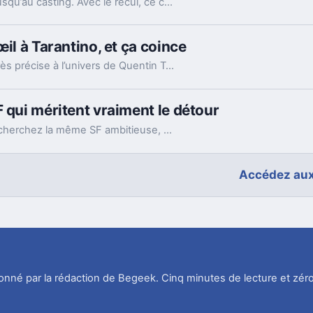
Le virage de la saison 2 de The Wire a surpris jusqu’au casting. Avec le recul, ce choix raconte ce que la série voulait vraiment montrer.
il à Tarantino, et ça coince
La reprise de Ted Lasso glisse une référence très précise à l’univers de Quentin Tarantino. Le détail amuse, mais il crée surtout un vrai décalage.
 qui méritent vraiment le détour
Apple TV+ a laissé Foundation grandir. Si vous cherchez la même SF ambitieuse, voilà 15 séries qui prolongent ses idées, chacune à sa façon.
Accédez aux
tionné par la rédaction de Begeek. Cinq minutes de lecture et zéro