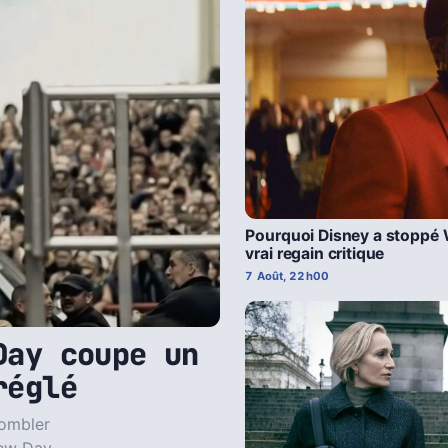
Pourquoi Disney a stoppé
vrai regain critique
7 Août, 22h00
Day coupe un
réglé
combler
New Day.