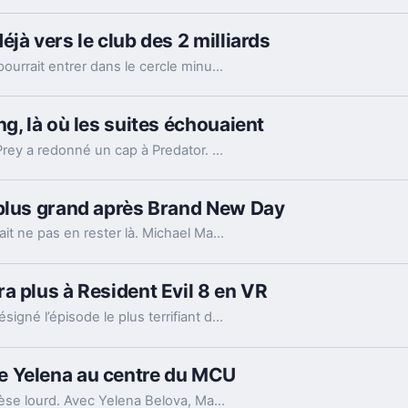
jà vers le club des 2 milliards
Déjà à 1,1 milliard, Spider-Man: Brand New Day pourrait entrer dans le cercle minuscule des films à 2 milliards. Et son calendrier l’aide beaucoup.
g, là où les suites échouaient
Sorti directement en streaming en août 2022, Prey a redonné un cap à Predator. Son idée simple, remonter en 1719, a réveillé une saga à bout de souffle.
 plus grand après Brand New Day
De retour dans Brand New Day, Scorpion pourrait ne pas en rester là. Michael Mando imagine déjà une trajectoire bien plus sombre pour le vilain du MCU.
a plus à Resident Evil 8 en VR
Le réalisateur du prochain film Resident Evil a désigné l’épisode le plus terrifiant de la saga. Et la VR a clairement changé la donne.
e Yelena au centre du MCU
Le nouveau Spider-Man cache un caméo qui pèse lourd. Avec Yelena Belova, Marvel désigne peut-être enfin son nouveau point d’ancrage.