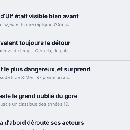
d’Ulf était visible bien avant
L’épisode 7 de la saison 3 confirme une bascule majeure. Et une réplique d’Ormund Hightower, glissée plus tôt, change déjà la lecture du final.
valent toujours le détour
Tous les films d’espionnage ne passent pas l’épreuve du temps. Ceux-là, du polar de guerre à la parodie française, tiennent encore très bien.
t le plus dangereux, et surprend
On pensait à Wolverine, voire à Jean Grey. L’épisode 8 de X-Men ’97 pointe un autre mutant, et sa démonstration fait assez mal.
ste le grand oublié du gore
Sorti le 5 août 1988, le remake de The Blob a musclé un classique des années 1950. Échec commercial à l’époque, il a pourtant laissé une vraie trace.
 a d’abord dérouté ses acteurs