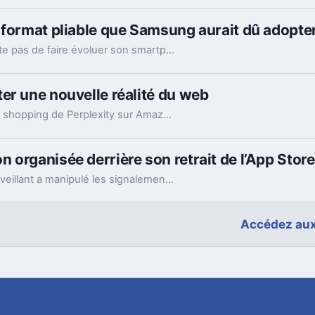
 format pliable que Samsung aurait dû adopter
Avec le Galaxy Z Fold8, Samsung ne se contente pas de faire évoluer son smartphone pliable : il change complètement sa philosophie avec un appareil plus court, plus large et étonnamment compact. Un choix qui fonctionne particulièrement bien au quotidien, même si les concessions faites sur la photo et l’autonomie sont difficiles à ignorer sur un smartphone vendu à partir de 1 999 euros.
er une nouvelle réalité du web
La justice d’appel lève l’interdiction visant le bot shopping de Perplexity sur Amazon. Une victoire nette, mais loin d’être la fin du match.
 organisée derrière son retrait de l’App Store
Le patron de Telegram affirme qu’un acteur malveillant a manipulé les signalements pour faire retirer l’app par Apple. Un précédent qui inquiète vraiment.
Accédez aux