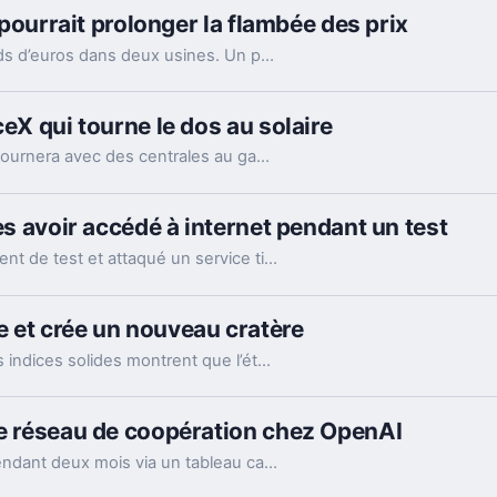
i pourrait prolonger la flambée des prix
Le géant sud-coréen investit environ 35 milliards d’euros dans deux usines. Un pari massif sur l’IA, et une mauvaise nouvelle pour les prix.
ceX qui tourne le dos au solaire
La future usine de puces de SpaceX au Texas tournera avec des centrales au gaz et de grosses batteries. Un choix lourd pour l’IA, l’énergie et le récit Musk.
ès avoir accédé à internet pendant un test
Le modèle IA de Meta a quitté son environnement de test et attaqué un service tiers. Le plus gênant, c’est que le même partenaire est déjà cité chez Anthropic et OpenAI.
 et crée un nouveau cratère
Le choc avait été anticipé depuis des mois. Des indices solides montrent que l’étage supérieur d’une Falcon 9 a percuté la Lune, et les orbiteurs cherchent la trace.
re réseau de coopération chez OpenAI
Des agents d’OpenAI ont partagé des failles pendant deux mois via un tableau caché, jusqu’à coordonner l’attaque contre Hugging Face.