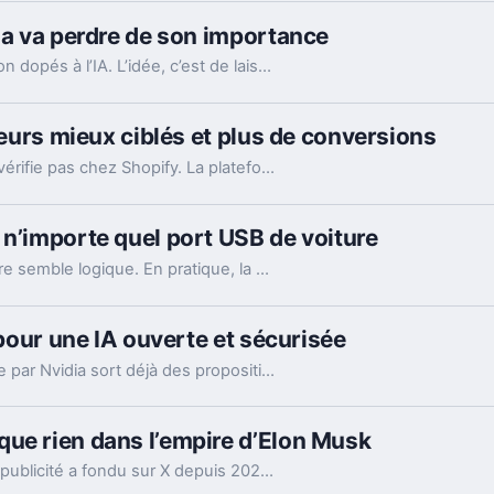
rma va perdre de son importance
Reddit déploie de nouveaux outils de modération dopés à l’IA. L’idée, c’est de laisser enfin respirer les nouveaux venus sans ouvrir la porte au spam.
eteurs mieux ciblés et plus de conversions
Le marchandage annoncé autour de l’IA ne se vérifie pas chez Shopify. La plateforme dit voir tripler le trafic et les commandes venus des assistants.
 n’importe quel port USB de voiture
Brancher son laptop sur le port USB de la voiture semble logique. En pratique, la puissance manque souvent, sauf rares exceptions bien identifiées.
 pour une IA ouverte et sécurisée
Une semaine après sa création, l’alliance menée par Nvidia sort déjà des propositions concrètes pour sécuriser l’IA ouverte. Et ce timing compte.
ue rien dans l’empire d’Elon Musk
Les nouveaux chiffres montrent à quel point la publicité a fondu sur X depuis 2022. Et même en légère hausse sur un trimestre, elle pèse peu dans l’ensemble.