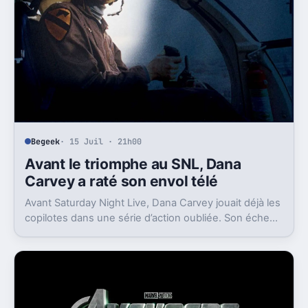
Begeek
· 15 Juil · 21h00
Avant le triomphe au SNL, Dana
Carvey a raté son envol télé
Avant Saturday Night Live, Dana Carvey jouait déjà les
copilotes dans une série d’action oubliée. Son échec
raconte aussi la télé des années 1980.