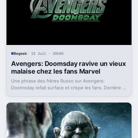
Begeek
· 15 Juil · 20h00
Avengers: Doomsday ravive un vieux
malaise chez les fans Marvel
Une phrase des frères Russo sur Avengers:
Doomsday refait surface et crispe les fans. Derrière la
polémique, c’est la stratégie de Marvel qui est visée.