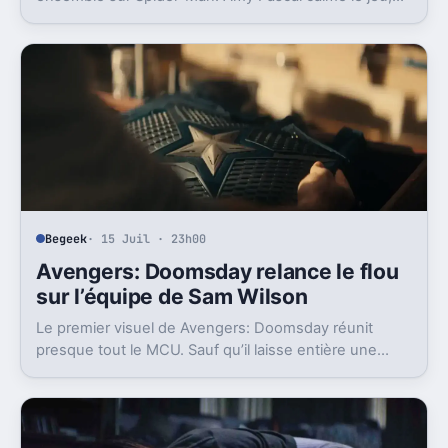
mais laisse entrevoir une suite.
Begeek
· 15 Juil · 23h00
Avengers: Doomsday relance le flou
sur l’équipe de Sam Wilson
Le premier visuel de Avengers: Doomsday réunit
presque tout le MCU. Sauf qu’il laisse entière une
question gênante: où est passée l’équipe de Sam
Wilson ?