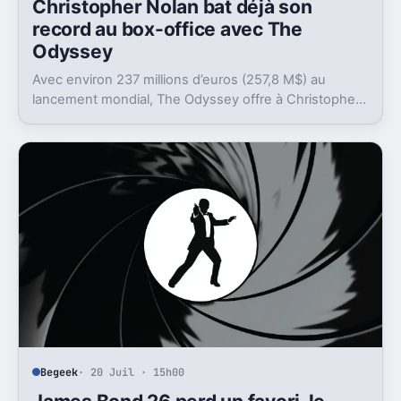
Christopher Nolan bat déjà son
record au box-office avec The
Odyssey
Avec environ 237 millions d’euros (257,8 M$) au
lancement mondial, The Odyssey offre à Christopher
Nolan son meilleur départ, devant Batman.
Begeek
· 20 Juil · 15h00