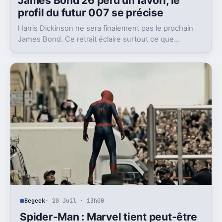
James Bond 26 perd un favori, le
profil du futur 007 se précise
Harris Dickinson ne sera finalement pas le prochain
James Bond. Ce retrait éclaire surtout ce que
cherchent vraiment Amazon MGM Studios et Denis
Villeneuve.
Begeek
· 20 Juil · 13h00
Spider-Man : Marvel tient peut-être