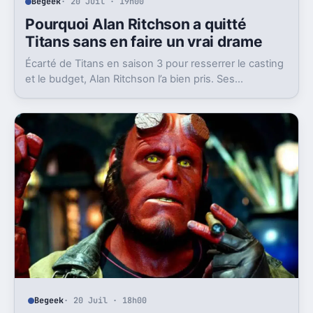
Begeek
· 20 Juil · 19h00
Pourquoi Alan Ritchson a quitté
Titans sans en faire un vrai drame
Écarté de Titans en saison 3 pour resserrer le casting
et le budget, Alan Ritchson l’a bien pris. Ses
explications disent beaucoup de la série.
Begeek
· 20 Juil · 18h00