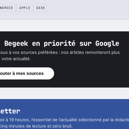
NDROID
APPLE
GEEK
z Begeek en priorité sur Google
ous à vos sources préférées : nos articles remonteront plus
votre actualité.
jouter à mes sources
letter
r à 19 heures, l'essentiel de l'actualité sélectionné par la rédact
inq minutes de lecture et zéro bruit.