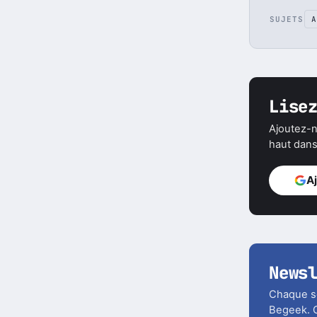
SUJETS
A
Lise
Ajoutez-n
haut dans 
A
News
Chaque soi
Begeek. C