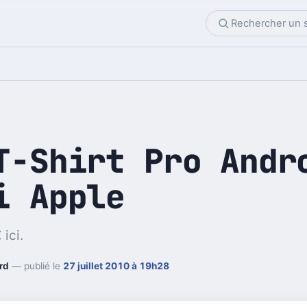
T-Shirt Pro Andr
i Apple
ici.
rd
— publié le
27 juillet 2010 à 19h28