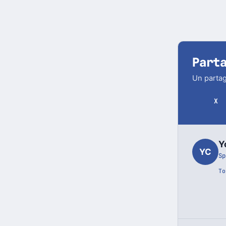
Part
Un partag
X
Y
YC
Sp
To