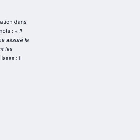
ration dans
mots : «
Il
me assuré la
t les
isses : il