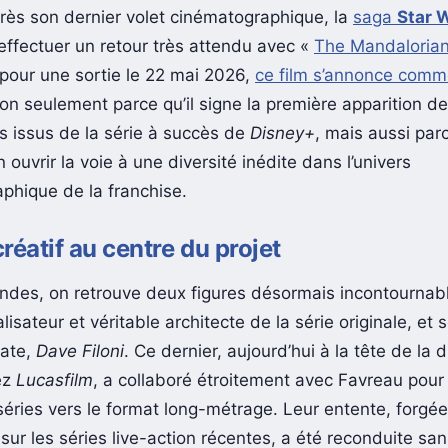
rès son dernier volet cinématographique, la
saga
Star 
effectuer un retour très attendu avec «
The Mandaloria
pour une sortie le 22 mai 2026,
ce film s’annonce com
non seulement parce qu’il signe la première apparition d
 issus de la série à succès de
Disney+
, mais aussi parc
n ouvrir la voie à une diversité inédite dans l’univers
phique de la franchise.
réatif au centre du projet
es, on retrouve deux figures désormais incontournab
alisateur et véritable architecte de la série originale, et
date,
Dave Filoni
. Ce dernier, aujourd’hui à la tête de la d
ez
Lucasfilm
, a collaboré étroitement avec Favreau pour
 séries vers le format long-métrage. Leur entente, forgée
ur les séries live-action récentes, a été reconduite san