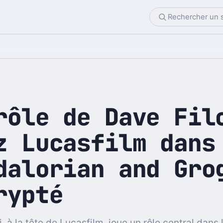
rôle de Dave Fil
z Lucasfilm dans
dalorian and Gro
rypté
, à la tête de Lucasfilm, joue un rôle central dans 