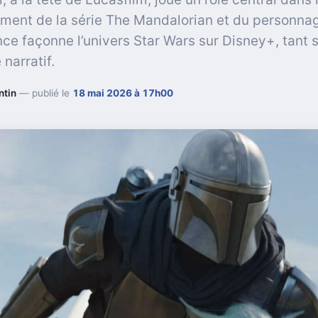
ent de la série The Mandalorian et du personna
nce façonne l’univers Star Wars sur Disney+, tant s
 narratif.
ntin
— publié le
18 mai 2026 à 17h00