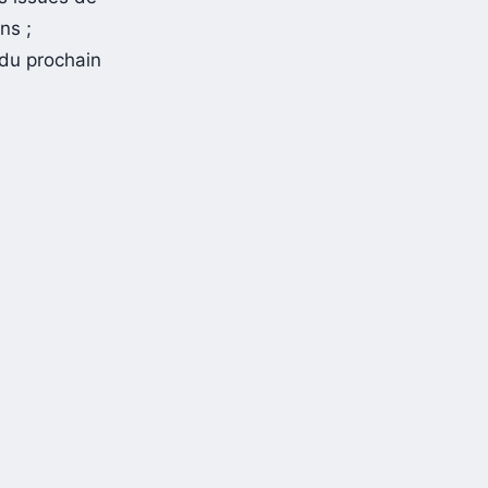
s issues de
ns ;
 du prochain