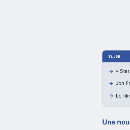
TL;DR
« Sta
Jon Fa
Le fil
Une nouv