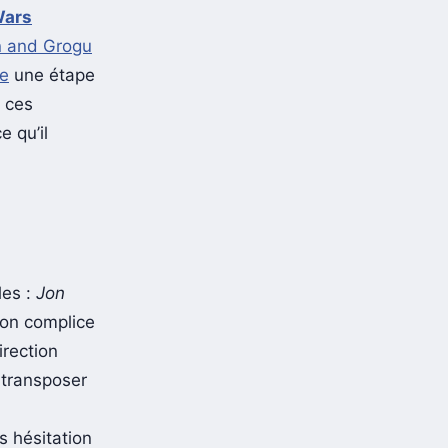
Wars
n and Grogu
me
une étape
e ces
e qu’il
les :
Jon
 son complice
irection
 transposer
s hésitation