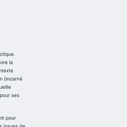
ctique.
ore la
ntexte
in (incarné
ueille
pour ses
nti pour