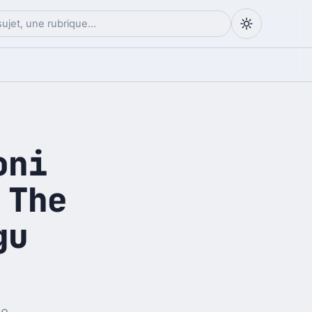
oni
 The
gu
le