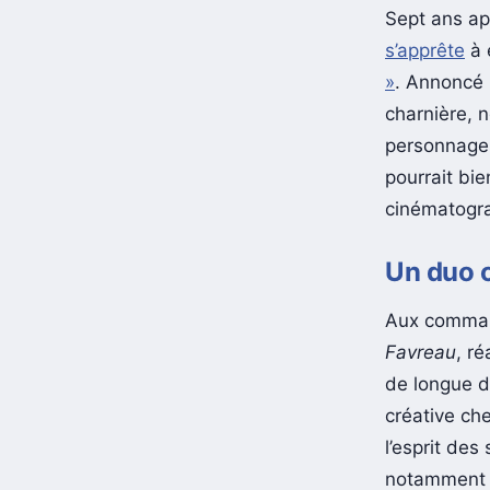
Sept ans ap
s’apprête
à 
»
. Annoncé 
charnière, 
personnages
pourrait bie
cinématogra
Un duo c
Aux command
Favreau
, ré
de longue 
créative ch
l’esprit des
notamment s