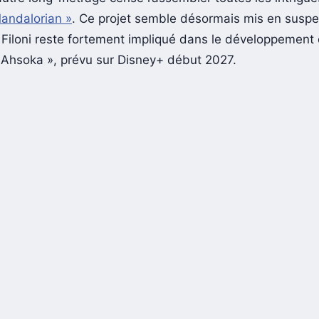
 autre long-métrage censé rassembler toutes les intrigue
Mandalorian »
. Ce projet semble désormais mis en suspe
Filoni reste fortement impliqué dans le développement
« Ahsoka », prévu sur Disney+ début 2027.