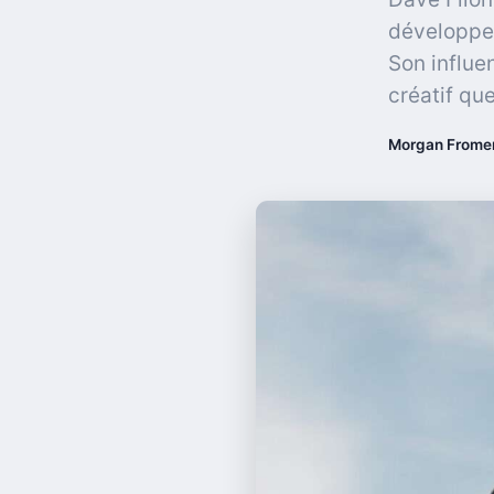
développem
Son influe
créatif que
Morgan Frome