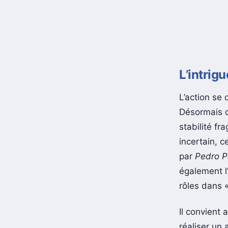
L’intrigu
L’action se
Désormais d
stabilité fr
incertain, c
par
Pedro P
également l
rôles dans «
Il convient 