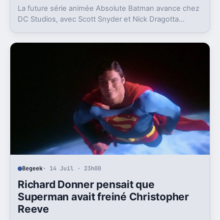
La future série animée Absolute Batman avance chez
DC Studios, avec Scott Snyder et Nick Dragotta
impliqués. Mais la sortie n’est clairement pas pour
demain.
Begeek
· 14 Juil · 23h00
Richard Donner pensait que
Superman avait freiné Christopher
Reeve