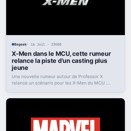
Begeek
· 16 Juil · 23h00
X-Men dans le MCU, cette rumeur
relance la piste d’un casting plus
jeune
Une nouvelle rumeur autour de Professor X
relance un scénario pour les X-Men du MCU :
Marvel pourrait miser sur une équipe bien plus
jeune que prévu.