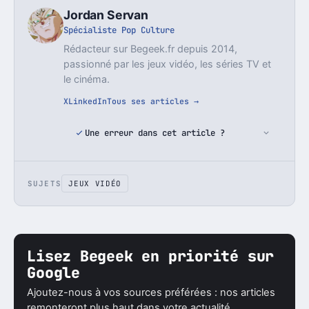
Jordan Servan
Spécialiste Pop Culture
Rédacteur sur Begeek.fr depuis 2014,
passionné par les jeux vidéo, les séries TV et
le cinéma.
X
LinkedIn
Tous ses articles →
Une erreur dans cet article ?
SUJETS
JEUX VIDÉO
Lisez Begeek en priorité sur
Google
Ajoutez-nous à vos sources préférées : nos articles
remonteront plus haut dans votre actualité.