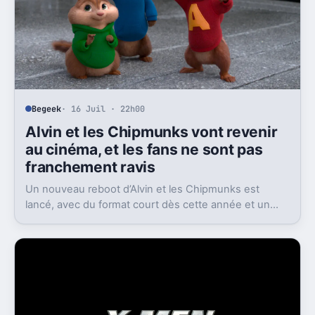
Begeek
· 16 Juil · 22h00
Alvin et les Chipmunks vont revenir
au cinéma, et les fans ne sont pas
franchement ravis
Un nouveau reboot d’Alvin et les Chipmunks est
lancé, avec du format court dès cette année et un
film en 2028. Le problème, c’est la réaction très froide
du public.