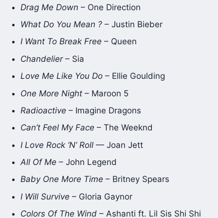
Drag Me Down
– One Direction
What Do You Mean ?
– Justin Bieber
I Want To Break Free
– Queen
Chandelier
– Sia
Love Me Like You Do
– Ellie Goulding
One More Night
– Maroon 5
Radioactive
– Imagine Dragons
Can’t Feel My Face
– The Weeknd
I Love Rock ‘N’ Roll
— Joan Jett
All Of Me
– John Legend
Baby One More Time
– Britney Spears
I Will Survive
– Gloria Gaynor
Colors Of The Wind
– Ashanti ft. Lil Sis Shi Shi