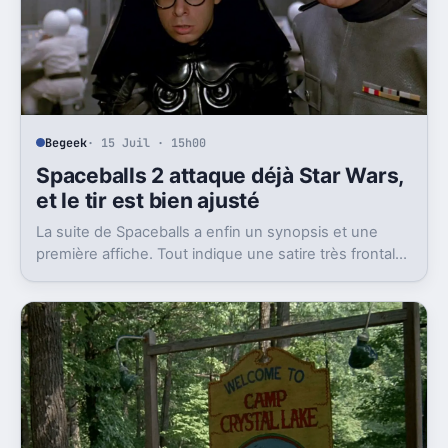
Begeek
· 15 Juil · 15h00
Spaceballs 2 attaque déjà Star Wars,
et le tir est bien ajusté
La suite de Spaceballs a enfin un synopsis et une
première affiche. Tout indique une satire très frontale
de Star Wars version Disney.