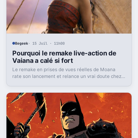
Begeek
· 15 Juil · 11h00
Pourquoi le remake live-action de
Vaiana a calé si fort
Le remake en prises de vues réelles de Moana
rate son lancement et relance un vrai doute chez
Disney sur une formule longtemps rentable.