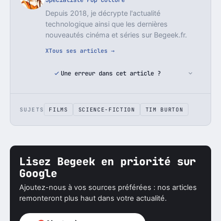
Depuis 2018, je décrypte l'actualité
technologique ainsi que les dernières
nouveautés cinéma et séries sur Begeek.fr.
X
Tous ses articles →
Une erreur dans cet article ?
SUJETS
FILMS
SCIENCE-FICTION
TIM BURTON
Lisez Begeek en priorité sur
Google
Ajoutez-nous à vos sources préférées : nos articles
remonteront plus haut dans votre actualité.