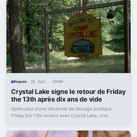
Begeek
· 15 Juil · 13h00
Crystal Lake signe le retour de Friday
the 13th après dix ans de vide
Après plus d’une décennie de blocage juridique,
Friday the 13th revient avec Crystal Lake, une
préquelle TV dont le premier teaser pose déjà le
décor.