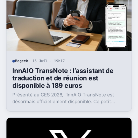
Begeek
· 15 Juil · 19h17
InnAIO TransNote : l’assistant de
traduction et de réunion est
disponible à 189 euros
Présenté au CES 2026, l’InnAIO TransNote est
désormais officiellement disponible. Ce petit
boîtier de 40 grammes combine traduction en
temps réel, enregistrement autonome,
transcription et génération de comptes rendus par
intelligence artificielle.