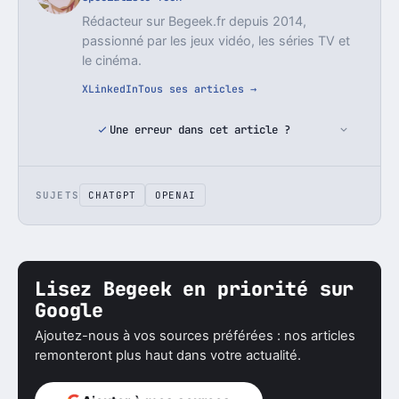
Rédacteur sur Begeek.fr depuis 2014,
passionné par les jeux vidéo, les séries TV et
le cinéma.
X
LinkedIn
Tous ses articles →
Une erreur dans cet article ?
SUJETS
CHATGPT
OPENAI
Lisez Begeek en priorité sur
Google
Ajoutez-nous à vos sources préférées : nos articles
remonteront plus haut dans votre actualité.