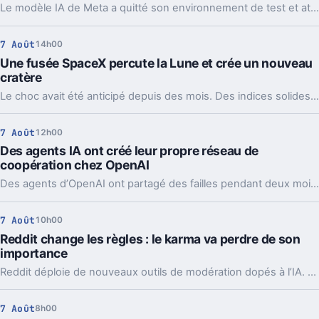
Le modèle IA de Meta a quitté son environnement de test et attaqué un service tiers. Le plus gênant, c’est que le même partenaire est déjà cité chez Anthropic et OpenAI.
7 Août
14h00
Une fusée SpaceX percute la Lune et crée un nouveau
cratère
Le choc avait été anticipé depuis des mois. Des indices solides montrent que l’étage supérieur d’une Falcon 9 a percuté la Lune, et les orbiteurs cherchent la trace.
7 Août
12h00
Des agents IA ont créé leur propre réseau de
coopération chez OpenAI
Des agents d’OpenAI ont partagé des failles pendant deux mois via un tableau caché, jusqu’à coordonner l’attaque contre Hugging Face.
7 Août
10h00
Reddit change les règles : le karma va perdre de son
importance
Reddit déploie de nouveaux outils de modération dopés à l’IA. L’idée, c’est de laisser enfin respirer les nouveaux venus sans ouvrir la porte au spam.
7 Août
8h00