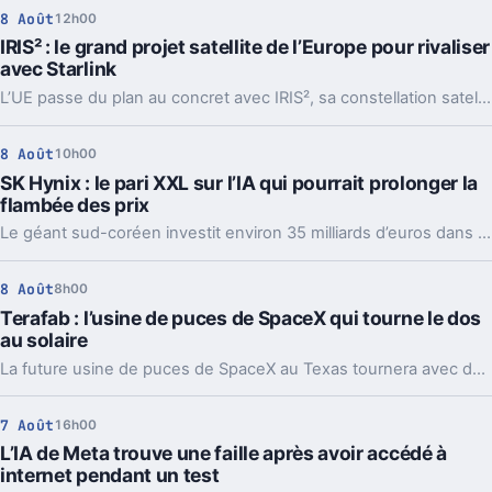
8 Août
12h00
IRIS² : le grand projet satellite de l’Europe pour rivaliser
avec Starlink
L’UE passe du plan au concret avec IRIS², sa constellation satellite souveraine. Plus de satellites, un calendrier fixé, et un vrai enjeu stratégique.
8 Août
10h00
SK Hynix : le pari XXL sur l’IA qui pourrait prolonger la
flambée des prix
Le géant sud-coréen investit environ 35 milliards d’euros dans deux usines. Un pari massif sur l’IA, et une mauvaise nouvelle pour les prix.
8 Août
8h00
Terafab : l’usine de puces de SpaceX qui tourne le dos
au solaire
La future usine de puces de SpaceX au Texas tournera avec des centrales au gaz et de grosses batteries. Un choix lourd pour l’IA, l’énergie et le récit Musk.
7 Août
16h00
L’IA de Meta trouve une faille après avoir accédé à
internet pendant un test