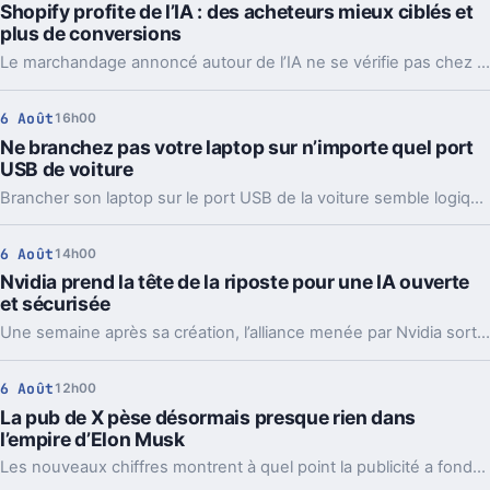
Shopify profite de l’IA : des acheteurs mieux ciblés et
plus de conversions
Le marchandage annoncé autour de l’IA ne se vérifie pas chez Shopify. La plateforme dit voir tripler le trafic et les commandes venus des assistants.
6 Août
16h00
Ne branchez pas votre laptop sur n’importe quel port
USB de voiture
Brancher son laptop sur le port USB de la voiture semble logique. En pratique, la puissance manque souvent, sauf rares exceptions bien identifiées.
6 Août
14h00
Nvidia prend la tête de la riposte pour une IA ouverte
et sécurisée
Une semaine après sa création, l’alliance menée par Nvidia sort déjà des propositions concrètes pour sécuriser l’IA ouverte. Et ce timing compte.
6 Août
12h00
La pub de X pèse désormais presque rien dans
l’empire d’Elon Musk
Les nouveaux chiffres montrent à quel point la publicité a fondu sur X depuis 2022. Et même en légère hausse sur un trimestre, elle pèse peu dans l’ensemble.