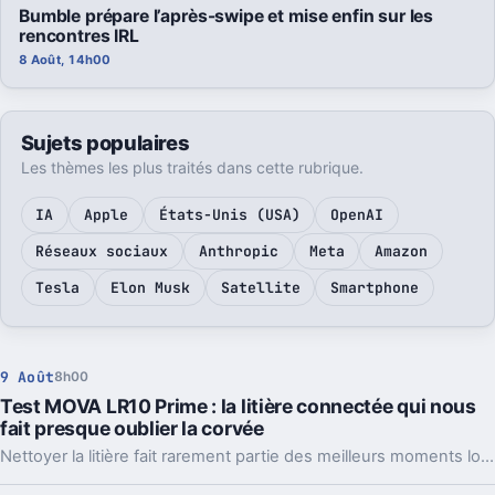
Bumble prépare l’après-swipe et mise enfin sur les
rencontres IRL
8 Août, 14h00
Sujets populaires
Les thèmes les plus traités dans cette rubrique.
IA
Apple
États-Unis (USA)
OpenAI
Réseaux sociaux
Anthropic
Meta
Amazon
Tesla
Elon Musk
Satellite
Smartphone
9 Août
8h00
Test MOVA LR10 Prime : la litière connectée qui nous
fait presque oublier la corvée
Nettoyer la litière fait rarement partie des meilleurs moments lorsqu'on partage son quotidien avec un chat. Avec la LR10 Prime, MOVA reprend une recette déjà éprouvée ailleurs : automatiser le ramassage tout en profitant de capteurs pour suivre les habitudes de son animal. À 499 euros, la promesse est forcément ambitieuse. Après quelques semaines, difficile pourtant de nier le confort apporté par la machine, même si cette tranquillité a encore quelques limites, notamment du côté des odeurs.