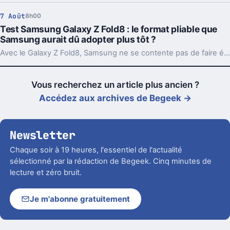
7 Août
8h00
Test Samsung Galaxy Z Fold8 : le format pliable que
Samsung aurait dû adopter plus tôt ?
Avec le Galaxy Z Fold8, Samsung ne se contente pas de faire évoluer son smartphone pliable : il change complètement sa philosophie avec un appareil plus court, plus large et étonnamment compact. Un choix qui fonctionne particulièrement bien au quotidien, même si les concessions faites sur la photo et l’autonomie sont difficiles à ignorer sur un smartphone vendu à partir de 1 999 euros.
Vous recherchez un article plus ancien ?
Accédez aux archives de Begeek →
Newsletter
Chaque soir à 19 heures, l'essentiel de l'actualité
sélectionné par la rédaction de Begeek. Cinq minutes de
lecture et zéro bruit.
Je m'abonne gratuitement