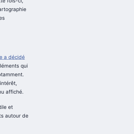
te fois-ci,
artographie
es
e a décidé
éléments qui
notamment.
intérêt,
u affiché.
ile et
nts autour de