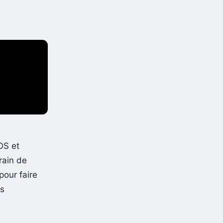
OS et
rain de
pour faire
es