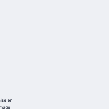
mise en
’image