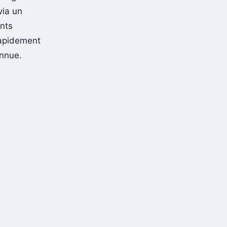
via un
ints
rapidement
onnue.