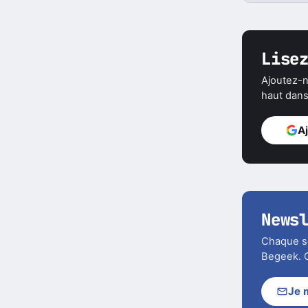
Lise
Ajoutez-n
haut dans 
A
News
Chaque soi
Begeek. C
Je 