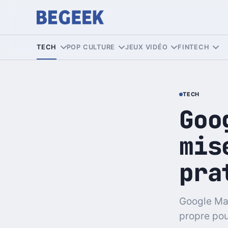
TECH
POP CULTURE
JEUX VIDÉO
FINTECH
TECH
Goo
mis
pra
Google Map
propre pou