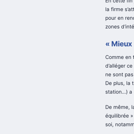
En cette fin 
la firme s’a
pour en rend
zones d’inté
« Mieux 
Comme en t
d’alléger c
ne sont pas
De plus, la 
station…) a 
De même, la
équilibrée »
soi, notamm