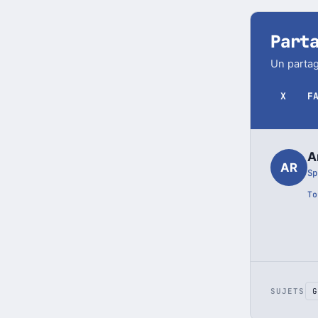
Part
Un partag
X
F
A
AR
Sp
To
SUJETS
G