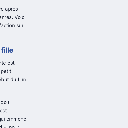
ée après
enres. Voici
r/action sur
fille
te est
petit
ébut du film
 doit
est
e qui emmène
d -, pour