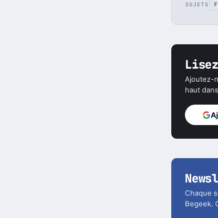
SUJETS
F
Lise
Ajoutez-n
haut dans 
A
News
Chaque soi