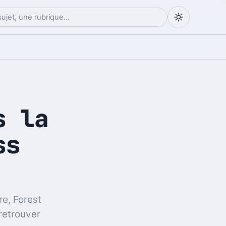
s la
ss
e, Forest
retrouver