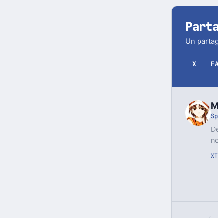
Part
Un partag
X
F
M
Sp
De
no
X
T