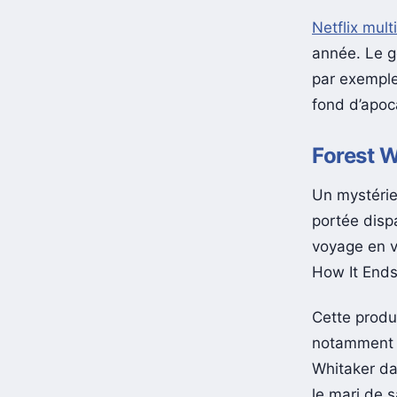
Netflix multi
année. Le gé
par exemple
fond d’apoc
Forest W
Un mystérie
portée disp
voyage en v
How It Ends
Cette produc
notamment 
Whitaker da
le mari de 