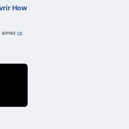
uvrir How
us aimez
ce