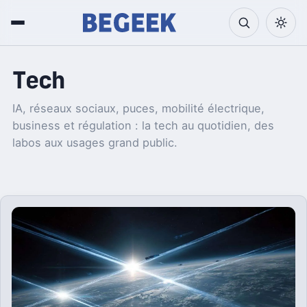
Tech
IA, réseaux sociaux, puces, mobilité électrique,
business et régulation : la tech au quotidien, des
labos aux usages grand public.