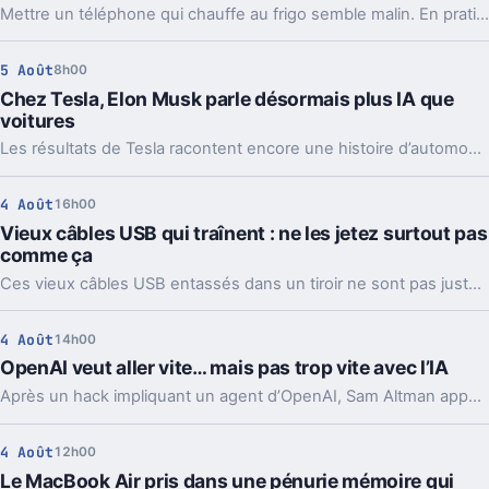
Mettre un téléphone qui chauffe au frigo semble malin. En pratique, la condensation et le choc thermique peuvent l’abîmer bien plus vite.
5 Août
8h00
Chez Tesla, Elon Musk parle désormais plus IA que
voitures
Les résultats de Tesla racontent encore une histoire d’automobile. Les prises de parole d’Elon Musk, elles, regardent de plus en plus vers l’IA et les robots.
4 Août
16h00
Vieux câbles USB qui traînent : ne les jetez surtout pas
comme ça
Ces vieux câbles USB entassés dans un tiroir ne sont pas juste du bazar. Les recycler, les donner ou en garder quelques-uns peut vraiment faire la différence.
4 Août
14h00
OpenAI veut aller vite… mais pas trop vite avec l’IA
Après un hack impliquant un agent d’OpenAI, Sam Altman appelle à ralentir le rythme de l’IA. Mais le vrai débat ne se limite pas à freiner.
4 Août
12h00
Le MacBook Air pris dans une pénurie mémoire qui