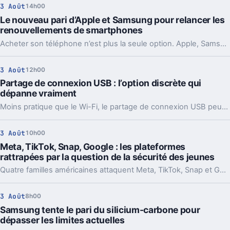
3 Août
14h00
Le nouveau pari d’Apple et Samsung pour relancer les
renouvellements de smartphones
Acheter son téléphone n’est plus la seule option. Apple, Samsung et d’autres misent sur la location pour relancer les upgrades.
3 Août
12h00
Partage de connexion USB : l’option discrète qui
dépanne vraiment
Moins pratique que le Wi-Fi, le partage de connexion USB peut pourtant sauver un laptop. Voici quand l’utiliser, comment l’activer et ses limites.
3 Août
10h00
Meta, TikTok, Snap, Google : les plateformes
rattrapées par la question de la sécurité des jeunes
Quatre familles américaines attaquent Meta, TikTok, Snap et Google après la mort de leurs enfants. Le dossier vise l’addiction supposée de ces plateformes.
3 Août
8h00
Samsung tente le pari du silicium-carbone pour
dépasser les limites actuelles