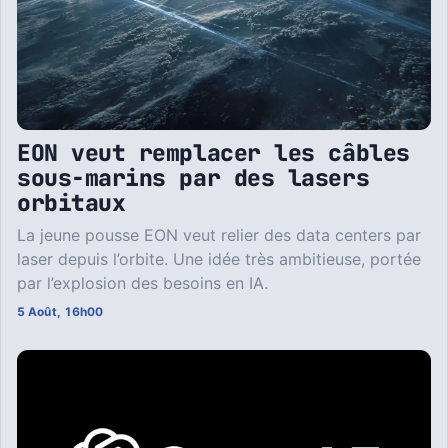
EON veut remplacer les câbles
sous-marins par des lasers
orbitaux
La jeune pousse EON veut relier des data centers par
laser depuis l’orbite. Une idée très ambitieuse, portée
par l’explosion des besoins en IA.
5 Août, 16h00