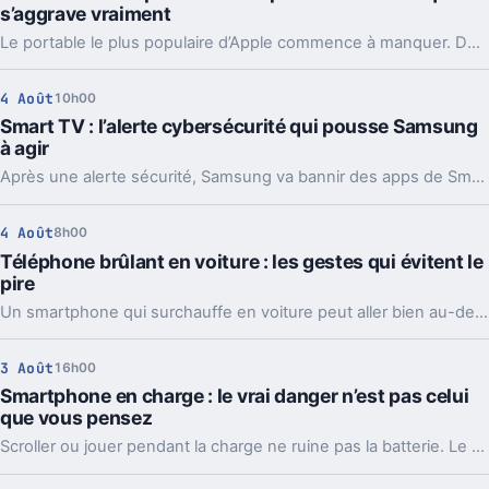
s’aggrave vraiment
Le portable le plus populaire d’Apple commence à manquer. Délais vers fin août, voire septembre, et Apple cherche déjà des parades côté mémoire.
4 Août
10h00
Smart TV : l’alerte cybersécurité qui pousse Samsung
à agir
Après une alerte sécurité, Samsung va bannir des apps de Smart TV capables de partager votre connexion avec des inconnus, en arrière-plan.
4 Août
8h00
Téléphone brûlant en voiture : les gestes qui évitent le
pire
Un smartphone qui surchauffe en voiture peut aller bien au-delà du simple bug. Support, charge et soleil direct forment souvent le trio à éviter.
3 Août
16h00
Smartphone en charge : le vrai danger n’est pas celui
que vous pensez
Scroller ou jouer pendant la charge ne ruine pas la batterie. Le vrai sujet, c’est surtout la chaleur et une recharge souvent plus lente.