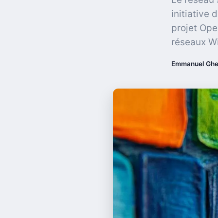
initiative
projet Ope
réseaux Wi
Emmanuel Ghe