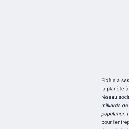
Fidèle à se
la planète 
réseau socia
milliards d
population 
pour l’entr