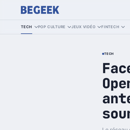
TECH
POP CULTURE
JEUX VIDÉO
FINTECH
TECH
Fac
Ope
ant
sou
Le réseau 