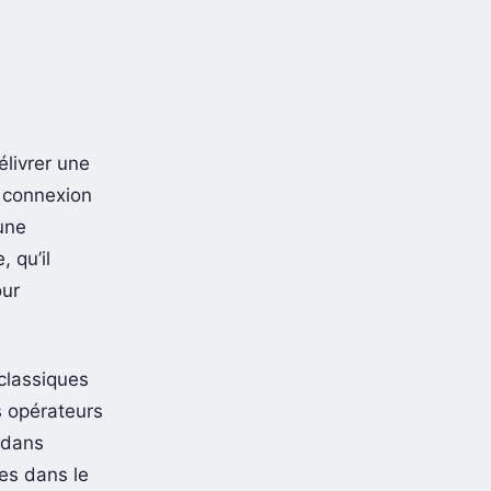
élivrer une
e connexion
une
 qu’il
our
 classiques
s opérateurs
 dans
es dans le