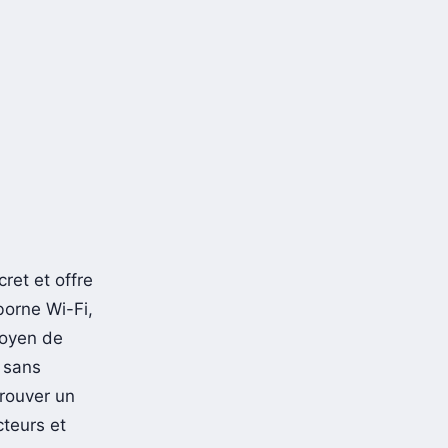
ret et offre
borne Wi-Fi,
moyen de
t sans
trouver un