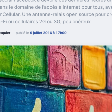
 dans le domaine de l’accès à internet pour tous, a
nCellular. Une antenne-relais open source pour cr
-Fi ou cellulaires 2G ou 3G, peu onéreux.
squier
— publié le
9 juillet 2016 à 17h00