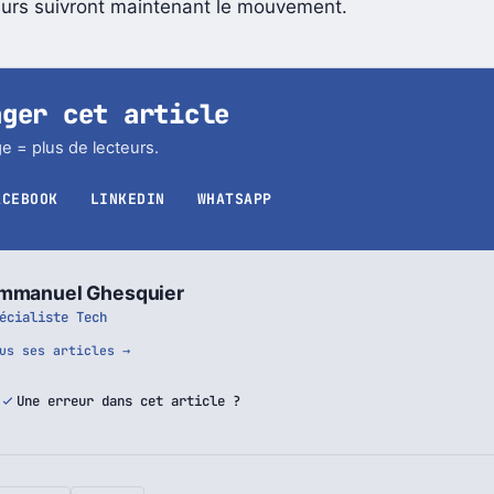
ble dans de nombreux pays, espérons que des construc
urs suivront maintenant le mouvement.
ager cet article
e = plus de lecteurs.
ACEBOOK
LINKEDIN
WHATSAPP
mmanuel Ghesquier
écialiste Tech
us ses articles →
Une erreur dans cet article ?