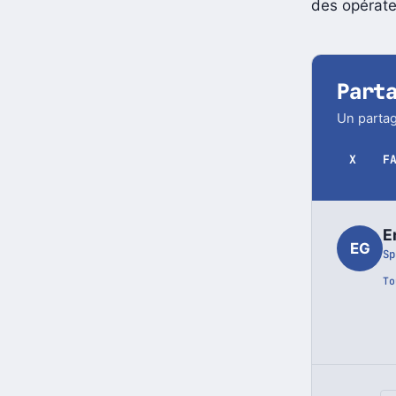
écho favora
des opérate
Part
Un partag
X
F
E
EG
Sp
To