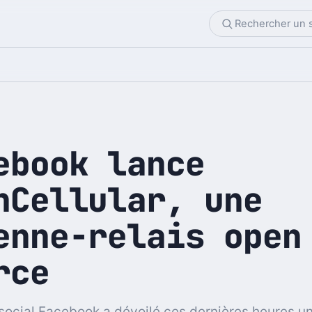
ebook lance
nCellular, une
enne-relais open
rce
social Facebook a dévoilé ces dernières heures u