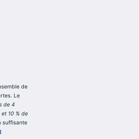
ensemble de
rtes. Le
us de 4
, et 10 % de
 suffisante
t