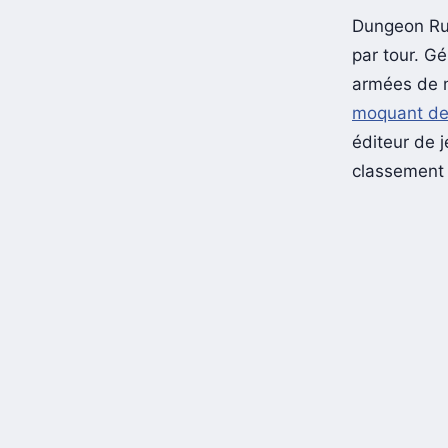
Dungeon Rus
par tour. Gé
armées de m
moquant des
éditeur de j
classement 