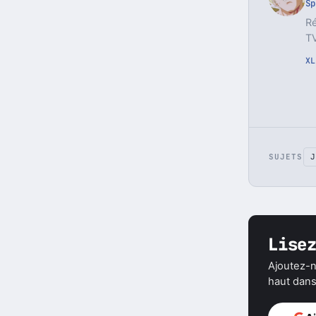
J
Sp
Ré
TV
X
L
SUJETS
J
Lise
Ajoutez-n
haut dans 