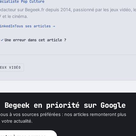
ordan Servan
écialiste Pop Culture
dacteur sur Begeek.fr depuis 2014, passionné par les jeux vidéo, l
 et le cinéma.
inkedIn
Tous ses articles →
Une erreur dans cet article ?
EUX VIDÉO
z Begeek en priorité sur Google
ous à vos sources préférées : nos articles remonteront plus
votre actualité.