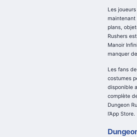
Les joueurs
maintenant p
plans, objet
Rushers est
Manoir Infi
manquer de 
Les fans d
costumes po
disponible a
complète d
Dungeon Rus
l’App Store.
Dungeon