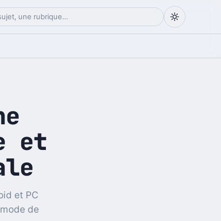
ne
e et
ale
oid et PC
u mode de