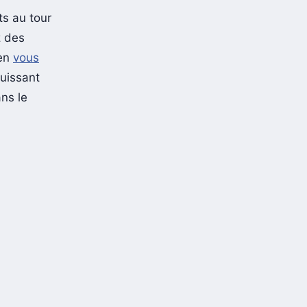
s au tour
z des
 en
vous
puissant
ns le