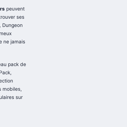
rs
peuvent
trouver ses
, Dungeon
ameux
e ne jamais
eau pack de
 Pack,
ection
s mobiles,
laires sur