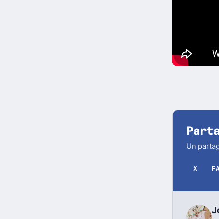
Part
Un partag
X
F