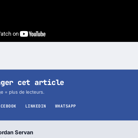
ager cet article
e = plus de lecteurs.
ACEBOOK
LINKEDIN
WHATSAPP