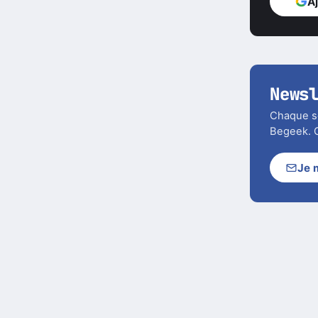
A
News
Chaque soi
Begeek. C
Je 