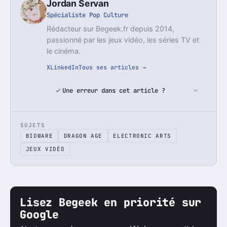
Jordan Servan
Spécialiste Pop Culture
Rédacteur sur Begeek.fr depuis 2014,
passionné par les jeux vidéo, les séries TV et
le cinéma.
X
LinkedIn
Tous ses articles →
Une erreur dans cet article ?
SUJETS
BIOWARE
DRAGON AGE
ELECTRONIC ARTS
JEUX VIDÉO
Lisez Begeek en priorité sur
Google